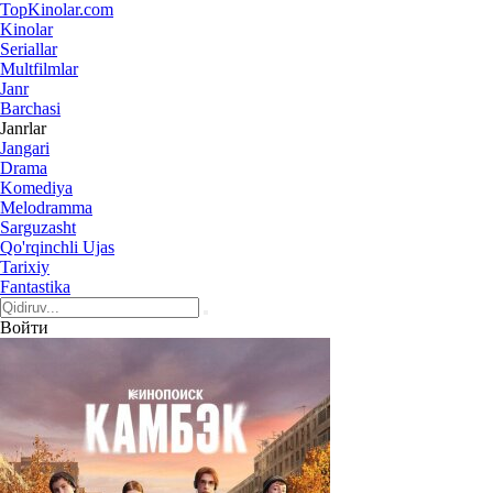
Top
Kinolar
.com
Kinolar
Seriallar
Multfilmlar
Janr
Barchasi
Janrlar
Jangari
Drama
Komediya
Melodramma
Sarguzasht
Qo'rqinchli Ujas
Tarixiy
Fantastika
Войти