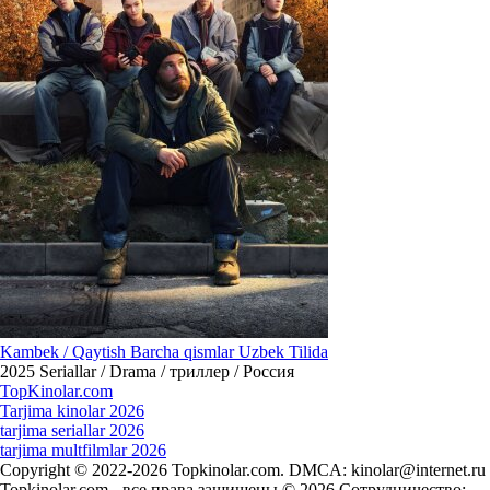
Kambek / Qaytish Barcha qismlar Uzbek Tilida
2025
Seriallar / Drama / триллер / Россия
Top
Kinolar
.com
Tarjima kinolar 2026
tarjima seriallar 2026
tarjima multfilmlar 2026
Copyright © 2022-2026 Topkinolar.com. DMCA:
kinolar@internet.ru
Topkinolar.com - все права защищены © 2026 Сотрудничество: