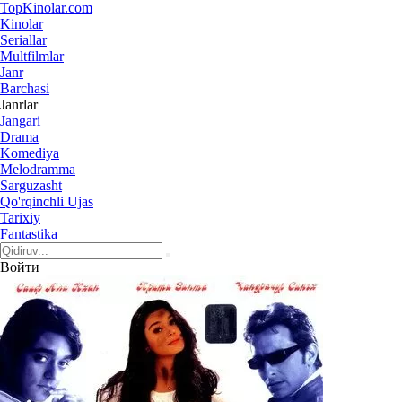
Top
Kinolar
.com
Kinolar
Seriallar
Multfilmlar
Janr
Barchasi
Janrlar
Jangari
Drama
Komediya
Melodramma
Sarguzasht
Qo'rqinchli Ujas
Tarixiy
Fantastika
Войти