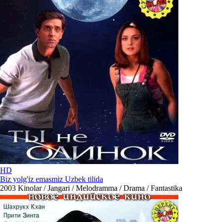
HD
Biz yolg'iz emasmiz Uzbek tilida
2003
Kinolar / Jangari / Melodramma / Drama / Fantastika