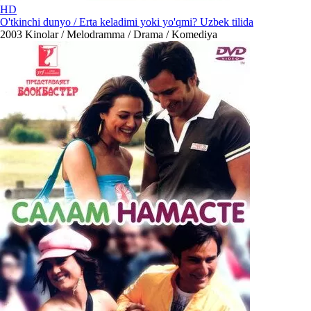
HD
O'tkinchi dunyo / Erta keladimi yoki yo'qmi? Uzbek tilida
2003
Kinolar / Melodramma / Drama / Komediya