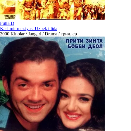
FullHD
Kashmir missiyasi Uzbek tilida
2000
Kinolar / Jangari / Drama / триллер