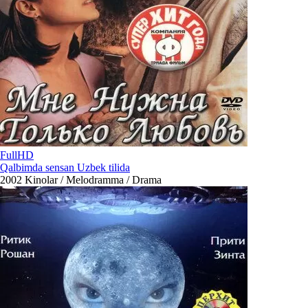
FullHD
Qalbimda sensan Uzbek tilida
2002
Kinolar / Melodramma / Drama