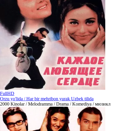
FullHD
Orzu yo'lida / Har bir mehribon yurak Uzbek tilida
2000
Kinolar / Melodramma / Drama / Komediya / мюзикл