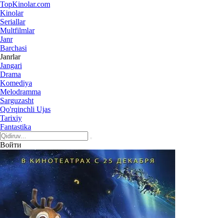
Top
Kinolar
.com
Kinolar
Seriallar
Multfilmlar
Janr
Barchasi
Janrlar
Jangari
Drama
Komediya
Melodramma
Sarguzasht
Qo'rqinchli Ujas
Tarixiy
Fantastika
Войти