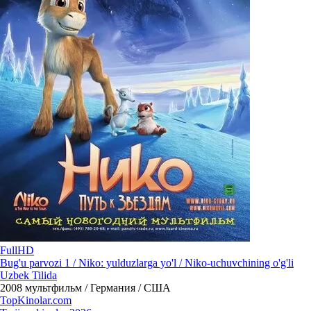
FullHD
Bug'u parvozi 1 / Niko: yulduzlarga yo'l / Niko-uchuvchining o'g'li
Uzbek Tilida
2008
мультфильм / Германия / США
Top
Kinolar
.com