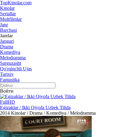
Top
Kinolar
.com
Kinolar
Seriallar
Multfilmlar
Janr
Barchasi
Janrlar
Jangari
Drama
Komediya
Melodramma
Sarguzasht
Qo'rqinchli Ujas
Tarixiy
Fantastika
Войти
FullHD
Egizaklar / Ikki Qiyofa Uzbek Tilida
2014
Kinolar / Drama / Komediya / Melodramma