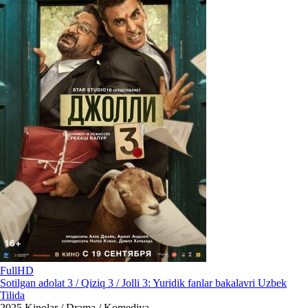
FullHD
Sotilgan adolat 3 / Qiziq 3 / Jolli 3: Yuridik fanlar bakalavri Uzbek
Tilida
2025
Kinolar / Drama / Komediya