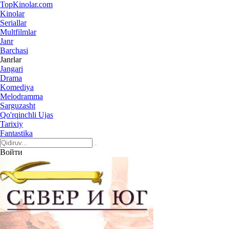
Top
Kinolar
.com
Kinolar
Seriallar
Multfilmlar
Janr
Barchasi
Janrlar
Jangari
Drama
Komediya
Melodramma
Sarguzasht
Qo'rqinchli Ujas
Tarixiy
Fantastika
Войти