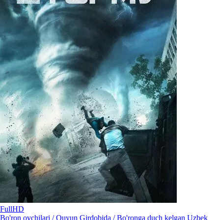
FullHD
Bo'ron ovchilari / Quyun Girdobida / Bo'ronga duch kelgan Uzbek