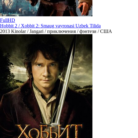
FullHD
Hobbit 2 / Xobbit 2: Smaug vayronasi Uzbek Tilida
2013
Kinolar / Jangari / приключения / фэнтези / США