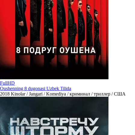
FullHD
Oushenning 8 dugonasi Uzbek Tilida
2018
Kinolar / Jangari / Komediya / криминал / триллер / США