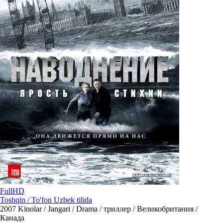
FullHD
Toshqin / To'fon Uzbek tilida
2007
Kinolar / Jangari / Drama / триллер / Великобритания /
Канада