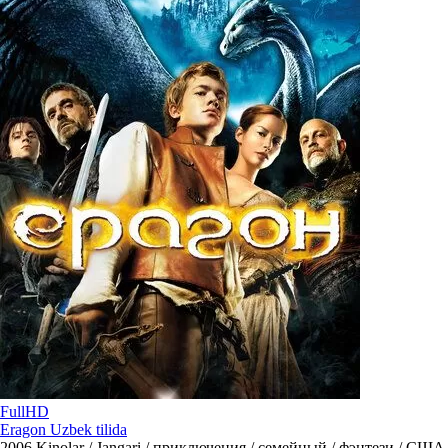
FullHD
Eragon Uzbek tilida
2006
Kinolar / Jangari / приключения / семейный / фэнтези / США