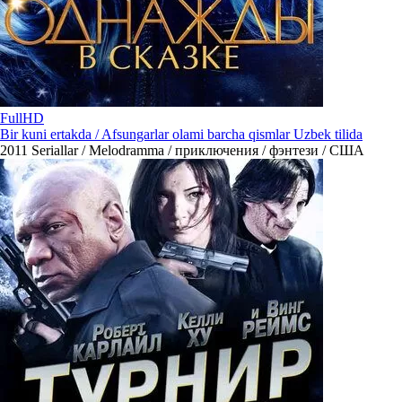
FullHD
Bir kuni ertakda / Afsungarlar olami barcha qismlar Uzbek tilida
2011
Seriallar / Melodramma / приключения / фэнтези / США