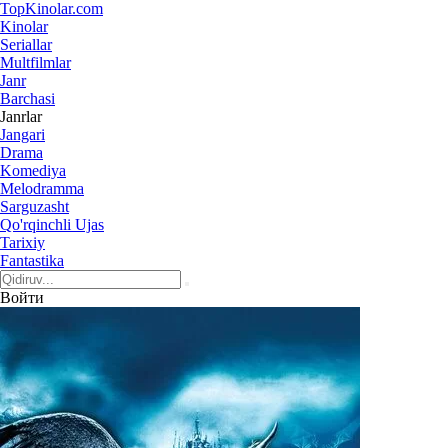
Top
Kinolar
.com
Kinolar
Seriallar
Multfilmlar
Janr
Barchasi
Janrlar
Jangari
Drama
Komediya
Melodramma
Sarguzasht
Qo'rqinchli Ujas
Tarixiy
Fantastika
Войти