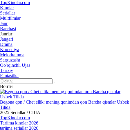
Top
Kinolar
.com
Kinolar
Seriallar
Multfilmlar
Janr
Barchasi
Janrlar
Jangari
Drama
Komediya
Melodramma
Sarguzasht
Qo'rqinchli Ujas
Tarixiy
Fantastika
Войти
Begona qon / Chet ellik: mening qonimdan qon Barcha qismlar Uzbek
Tilida
2025
Seriallar / США
Top
Kinolar
.com
Tarjima kinolar 2026
tarjima seriallar 2026