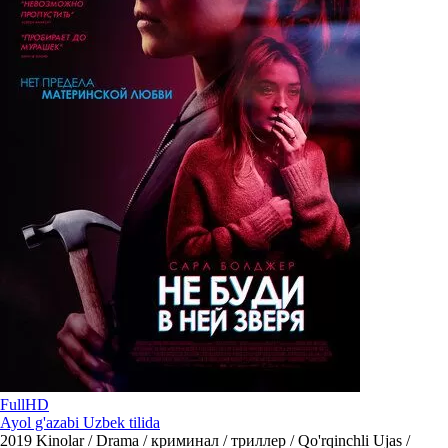
FullHD
Ayol g'azabi Uzbek tilida
2019
Kinolar / Drama / криминал / триллер / Qo'rqinchli Ujas /