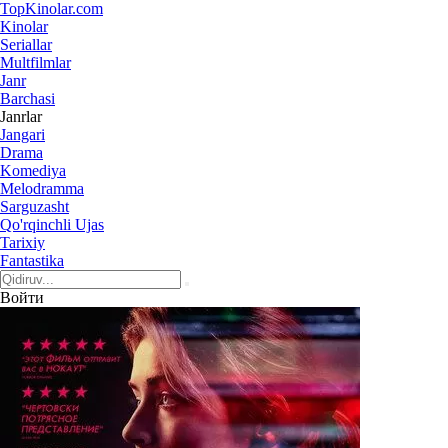
Top
Kinolar
.com
Kinolar
Seriallar
Multfilmlar
Janr
Barchasi
Janrlar
Jangari
Drama
Komediya
Melodramma
Sarguzasht
Qo'rqinchli Ujas
Tarixiy
Fantastika
Войти