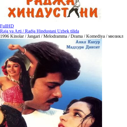
FullHD
Raja va Arti / Radja Hindustani Uzbek tilida
1996
Kinolar / Jangari / Melodramma / Drama / Komediya / мюзикл