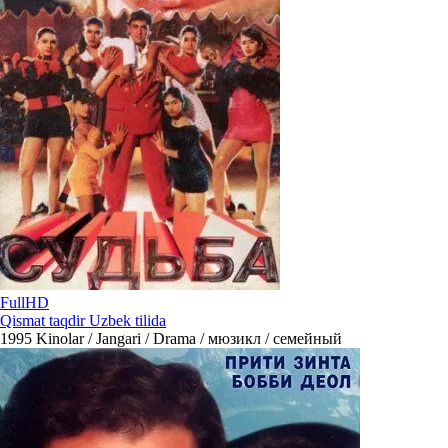
FullHD
Qismat taqdir Uzbek tilida
1995
Kinolar / Jangari / Drama / мюзикл / семейный