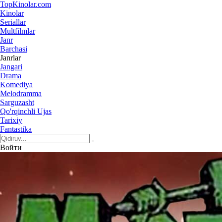
Top
Kinolar
.com
Kinolar
Seriallar
Multfilmlar
Janr
Barchasi
Janrlar
Jangari
Drama
Komediya
Melodramma
Sarguzasht
Qo'rqinchli Ujas
Tarixiy
Fantastika
Войти