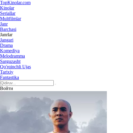
Top
Kinolar
.com
Kinolar
Seriallar
Multfilmlar
Janr
Barchasi
Janrlar
Jangari
Drama
Komediya
Melodramma
Sarguzasht
Qo'rqinchli Ujas
Tarixiy
Fantastika
Войти