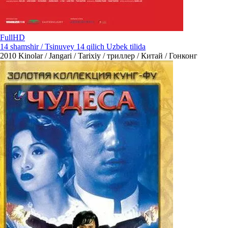
FullHD
14 shamshir / Tsinuvey 14 qilich Uzbek tilida
2010
Kinolar / Jangari / Tarixiy / триллер / Китай / Гонконг