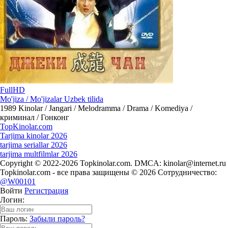
FullHD
Mo'jiza / Mo'jizalar Uzbek tilida
1989
Kinolar / Jangari / Melodramma / Drama / Komediya /
криминал / Гонконг
Top
Kinolar
.com
Tarjima kinolar 2026
tarjima seriallar 2026
tarjima multfilmlar 2026
Copyright © 2022-2026 Topkinolar.com. DMCA:
kinolar@internet.ru
Topkinolar.com - все права защищены © 2026 Сотрудничество:
@W00101
Войти
Регистрация
Логин:
Пароль:
Забыли пароль?