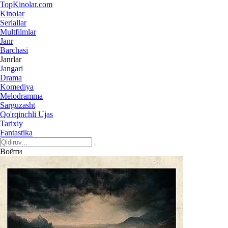
Top
Kinolar
.com
Kinolar
Seriallar
Multfilmlar
Janr
Barchasi
Janrlar
Jangari
Drama
Komediya
Melodramma
Sarguzasht
Qo'rqinchli Ujas
Tarixiy
Fantastika
Войти