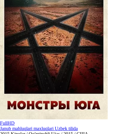
FullHD
Janub mahluqlari maxluqlari Uzbek tilida
2015
Kinolar / Qo'rqinchli Ujas / 2015 / США