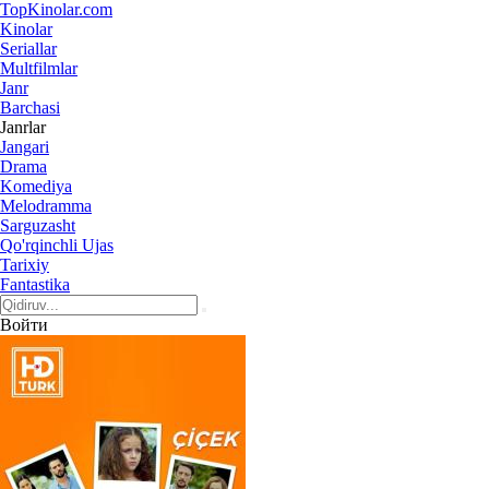
Top
Kinolar
.com
Kinolar
Seriallar
Multfilmlar
Janr
Barchasi
Janrlar
Jangari
Drama
Komediya
Melodramma
Sarguzasht
Qo'rqinchli Ujas
Tarixiy
Fantastika
Войти