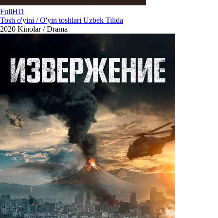
FullHD
Tosh o'yini / O'yin toshlari Uzbek Tilida
2020
Kinolar / Drama