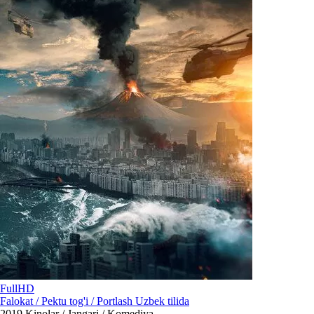
FullHD
Falokat / Pektu tog'i / Portlash Uzbek tilida
2019
Kinolar / Jangari / Komediya