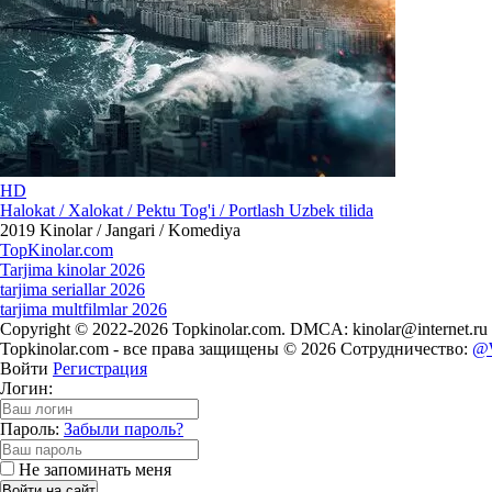
HD
Halokat / Xalokat / Pektu Tog'i / Portlash Uzbek tilida
2019
Kinolar / Jangari / Komediya
Top
Kinolar
.com
Tarjima kinolar 2026
tarjima seriallar 2026
tarjima multfilmlar 2026
Copyright © 2022-2026 Topkinolar.com. DMCA:
kinolar@internet.ru
Topkinolar.com - все права защищены © 2026 Сотрудничество:
@
Войти
Регистрация
Логин:
Пароль:
Забыли пароль?
Не запоминать меня
Войти на сайт