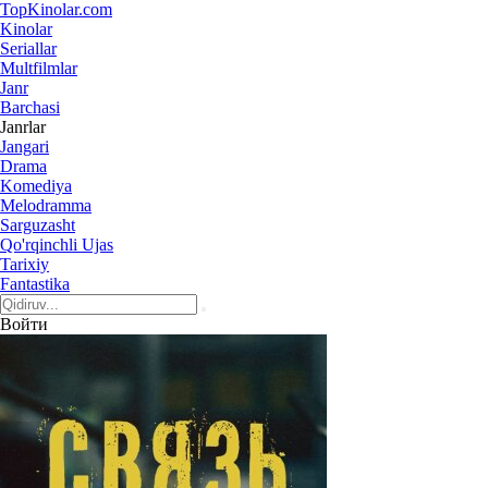
Top
Kinolar
.com
Kinolar
Seriallar
Multfilmlar
Janr
Barchasi
Janrlar
Jangari
Drama
Komediya
Melodramma
Sarguzasht
Qo'rqinchli Ujas
Tarixiy
Fantastika
Войти