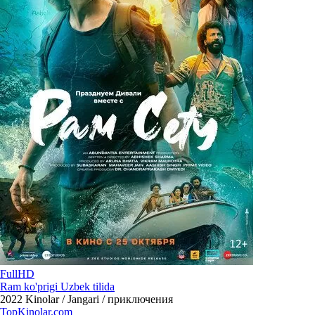
FullHD
Ram ko'prigi Uzbek tilida
2022
Kinolar / Jangari / приключения
Top
Kinolar
.com