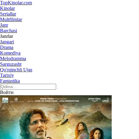
Top
Kinolar
.com
Kinolar
Seriallar
Multfilmlar
Janr
Barchasi
Janrlar
Jangari
Drama
Komediya
Melodramma
Sarguzasht
Qo'rqinchli Ujas
Tarixiy
Fantastika
Войти