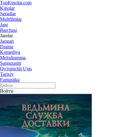
Top
Kinolar
.com
Kinolar
Seriallar
Multfilmlar
Janr
Barchasi
Janrlar
Jangari
Drama
Komediya
Melodramma
Sarguzasht
Qo'rqinchli Ujas
Tarixiy
Fantastika
Войти