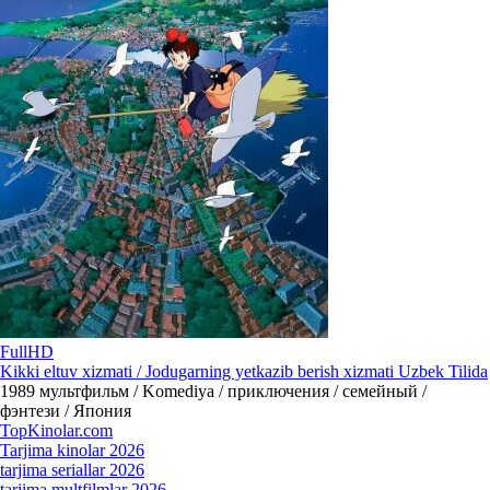
FullHD
Kikki eltuv xizmati / Jodugarning yetkazib berish xizmati Uzbek Tilida
1989
мультфильм / Komediya / приключения / семейный /
фэнтези / Япония
Top
Kinolar
.com
Tarjima kinolar 2026
tarjima seriallar 2026
tarjima multfilmlar 2026