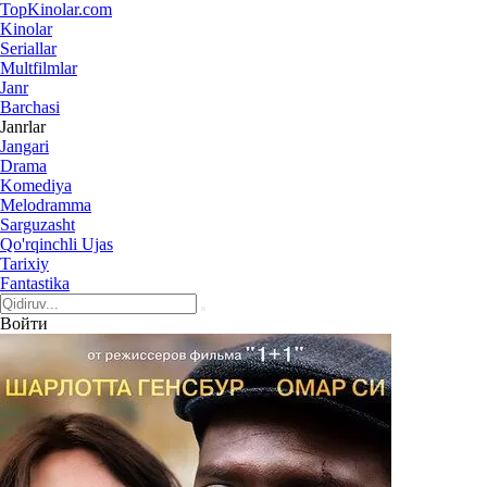
Top
Kinolar
.com
Kinolar
Seriallar
Multfilmlar
Janr
Barchasi
Janrlar
Jangari
Drama
Komediya
Melodramma
Sarguzasht
Qo'rqinchli Ujas
Tarixiy
Fantastika
Войти