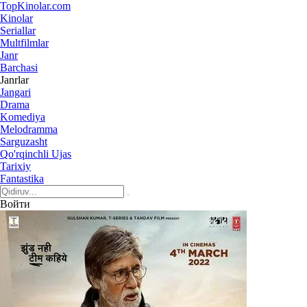
Top
Kinolar
.com
Kinolar
Seriallar
Multfilmlar
Janr
Barchasi
Janrlar
Jangari
Drama
Komediya
Melodramma
Sarguzasht
Qo'rqinchli Ujas
Tarixiy
Fantastika
Войти