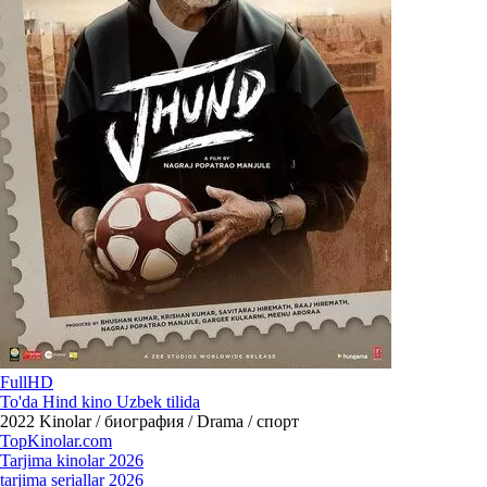
FullHD
To'da Hind kino Uzbek tilida
2022
Kinolar / биография / Drama / спорт
Top
Kinolar
.com
Tarjima kinolar 2026
tarjima seriallar 2026