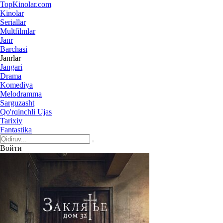
Top
Kinolar
.com
Kinolar
Seriallar
Multfilmlar
Janr
Barchasi
Janrlar
Jangari
Drama
Komediya
Melodramma
Sarguzasht
Qo'rqinchli Ujas
Tarixiy
Fantastika
Войти