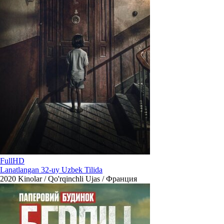
FullHD
Lanatlangan 32-uy Uzbek Tilida
2020
Kinolar / Qo'rqinchli Ujas / Франция