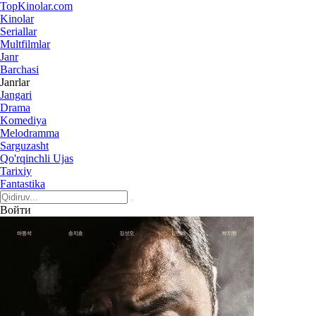
Top
Kinolar
.com
Kinolar
Seriallar
Multfilmlar
Janr
Barchasi
Janrlar
Jangari
Drama
Komediya
Melodramma
Sarguzasht
Qo'rqinchli Ujas
Tarixiy
Fantastika
Войти