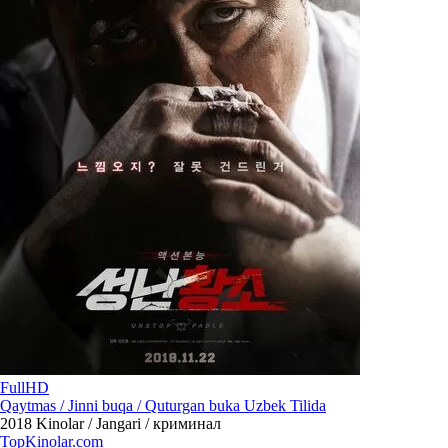
FullHD
Qaytmas / Jinni buqa / Quturgan buka Uzbek Tilida
2018
Kinolar / Jangari / криминал
Top
Kinolar
.com