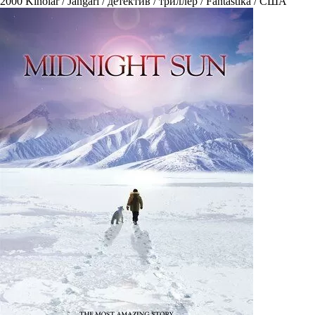
2000
Kinolar / Jangari / детектив / триллер / Fantastika / США