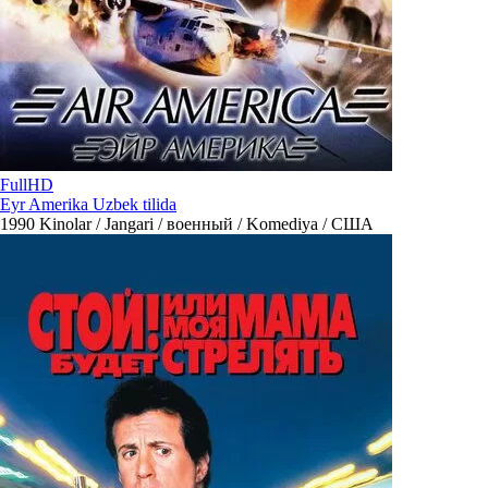
FullHD
Eyr Amerika Uzbek tilida
1990
Kinolar / Jangari / военный / Komediya / США