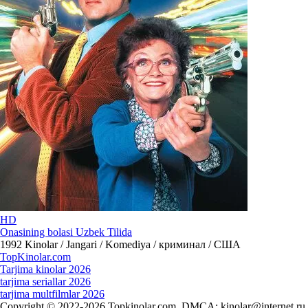
HD
Onasining bolasi Uzbek Tilida
1992
Kinolar / Jangari / Komediya / криминал / США
Top
Kinolar
.com
Tarjima kinolar 2026
tarjima seriallar 2026
tarjima multfilmlar 2026
Copyright © 2022-2026 Topkinolar.com. DMCA:
kinolar@internet.ru