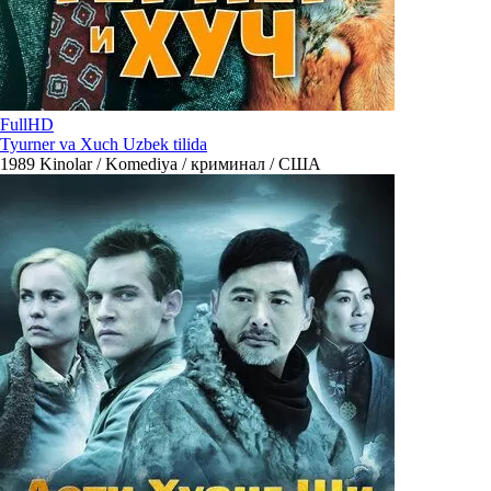
FullHD
Tyurner va Xuch Uzbek tilida
1989
Kinolar / Komediya / криминал / США