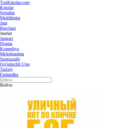
Top
Kinolar
.com
Kinolar
Seriallar
Multfilmlar
Janr
Barchasi
Janrlar
Jangari
Drama
Komediya
Melodramma
Sarguzasht
Qo'rqinchli Ujas
Tarixiy
Fantastika
Войти