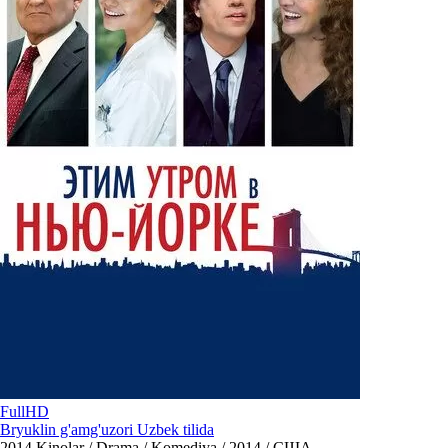
FullHD
Bryuklin g'amg'uzori Uzbek tilida
2014
Kinolar / Drama / Komediya / 2014 / США