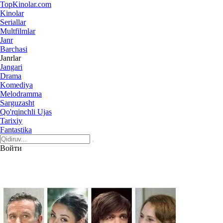
Top
Kinolar
.com
Kinolar
Seriallar
Multfilmlar
Janr
Barchasi
Janrlar
Jangari
Drama
Komediya
Melodramma
Sarguzasht
Qo'rqinchli Ujas
Tarixiy
Fantastika
Войти