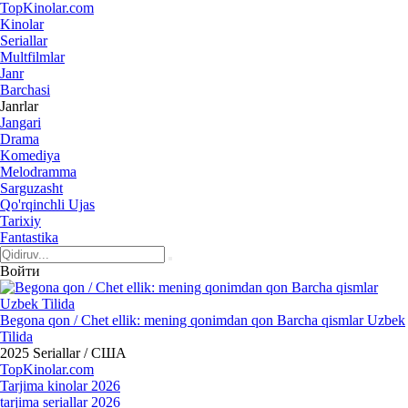
Top
Kinolar
.com
Kinolar
Seriallar
Multfilmlar
Janr
Barchasi
Janrlar
Jangari
Drama
Komediya
Melodramma
Sarguzasht
Qo'rqinchli Ujas
Tarixiy
Fantastika
Войти
Begona qon / Chet ellik: mening qonimdan qon Barcha qismlar Uzbek
Tilida
2025
Seriallar / США
Top
Kinolar
.com
Tarjima kinolar 2026
tarjima seriallar 2026