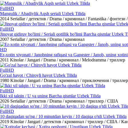
FullHD
Mangulik / Abadiylik Aqsh seriali Uzbek Tilida
2014
Seriallar / детектив / Drama / криминал / Fantastika / фэнтез
FullHD
Jinoyat qidiruv bo'limi / Seriali qotillik bo'limi Barcha qismlar Uzbek T
2007
Seriallar / детектив / Drama / криминал
HD
Er-xotin xiyonati / Janobning rafiqasi va Gangster / Janob, uning xotin
2011
Kinolar / Jangari / Drama / криминал / Melodramma / триллер
FullHD
Go'zal hayot / Chiroyli hayot Uzbek Tilida
1980
Kinolar / Jangari / Drama / криминал / приключения / триллер
FullHD
Ikki xil talqin / U va uning Barcha qismlar Uzbek Tilida
2026
Seriallar / детектив / Drama / криминал / триллер / США
FullHD
10 daqiqadan so'ng / 10 minutdan keyin / 10 daqiqa o'tdi Uzbek Tilida
2019
Kinolar / Jangari / детектив / криминал / триллер / США / Ка