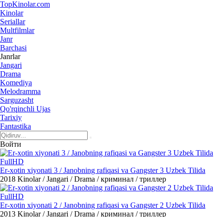
Top
Kinolar
.com
Kinolar
Seriallar
Multfilmlar
Janr
Barchasi
Janrlar
Jangari
Drama
Komediya
Melodramma
Sarguzasht
Qo'rqinchli Ujas
Tarixiy
Fantastika
Войти
FullHD
Er-xotin xiyonati 3 / Janobning rafiqasi va Gangster 3 Uzbek Tilida
2018
Kinolar / Jangari / Drama / криминал / триллер
FullHD
Er-xotin xiyonati 2 / Janobning rafiqasi va Gangster 2 Uzbek Tilida
2013
Kinolar / Jangari / Drama / криминал / триллер