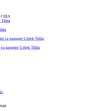
и / США
ilida
i va gangster Uzbek Tilida
нада