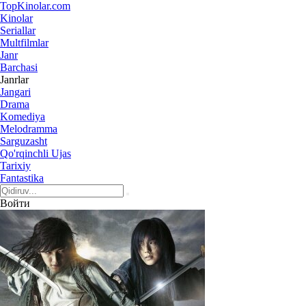
Top
Kinolar
.com
Kinolar
Seriallar
Multfilmlar
Janr
Barchasi
Janrlar
Jangari
Drama
Komediya
Melodramma
Sarguzasht
Qo'rqinchli Ujas
Tarixiy
Fantastika
Войти