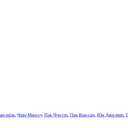
ан-нёль
,
Чхве Мин-су
,
Пак Чун-гю
,
Пак Вон-сан
,
Юн Джи-мин
,