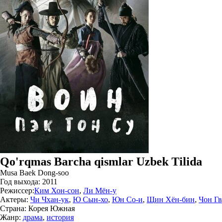
Qo'rqmas Barcha qismlar Uzbek Tilida
Musa Baek Dong-soo
Год выхода:
2011
Режиссер:
Ким Хон-сон
,
Ли Мён-у
Актеры:
Чи Чхан-ук
,
Ю Сын-хо
,
Юн Со-и
,
Щин Хён-бин
,
Чон Гв
Страна:
Корея Южная
Жанр:
драма
,
история