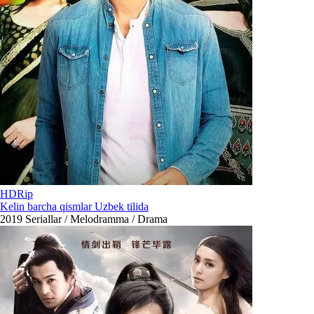
HDRip
Kelin barcha qismlar Uzbek tilida
2019
Seriallar / Melodramma / Drama