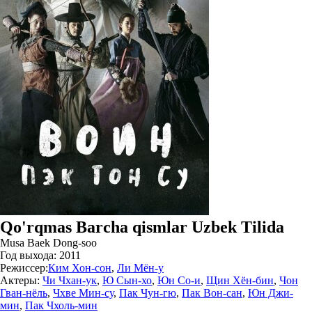
Qo'rqmas Barcha qismlar Uzbek Tilida
Musa Baek Dong-soo
Год выхода:
2011
Режиссер:
Ким Хон-сон
,
Ли Мён-у
Актеры:
Чи Чхан-ук
,
Ю Сын-хо
,
Юн Со-и
,
Щин Хён-бин
,
Чон
Гван-нёль
,
Чхве Мин-су
,
Пак Чун-гю
,
Пак Вон-сан
,
Юн Джи-
мин
,
Пак Чхоль-мин