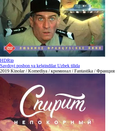
HDRip
Savdoyi posbon va kelgindilar Uzbek tilida
2019
Kinolar / Komediya / криминал / Fantastika / Франция