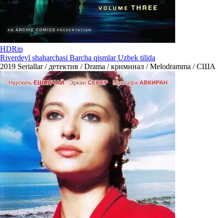
HDRip
Riverdeyl shaharchasi Barcha qismlar Uzbek tilida
2019
Seriallar / детектив / Drama / криминал / Melodramma / США