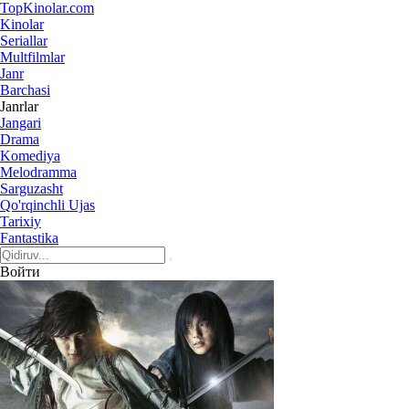
Top
Kinolar
.com
Kinolar
Seriallar
Multfilmlar
Janr
Barchasi
Janrlar
Jangari
Drama
Komediya
Melodramma
Sarguzasht
Qo'rqinchli Ujas
Tarixiy
Fantastika
Войти