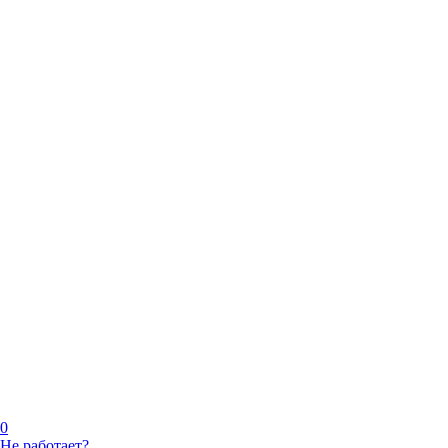
0
Не работает?