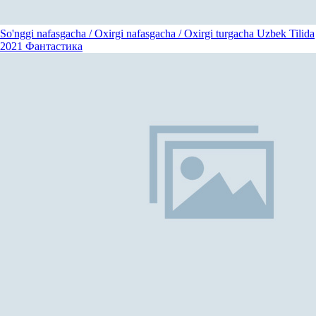
So'nggi nafasgacha / Oxirgi nafasgacha / Oxirgi turgacha Uzbek Tilida
2021
Фантастика