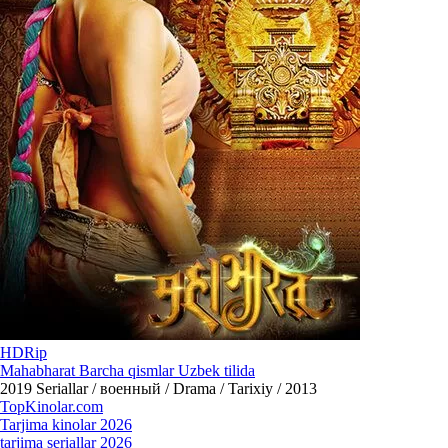
HDRip
Mahabharat Barcha qismlar Uzbek tilida
2019
Seriallar / военный / Drama / Tarixiy / 2013
Top
Kinolar
.com
Tarjima kinolar 2026
tarjima seriallar 2026