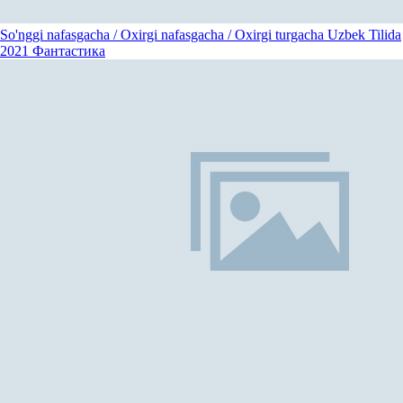
So'nggi nafasgacha / Oxirgi nafasgacha / Oxirgi turgacha Uzbek Tilida
2021
Фантастика