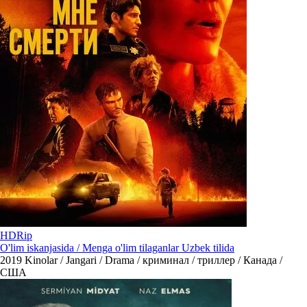
HDRip
O'lim iskanjasida / Menga o'lim tilaganlar Uzbek tilida
2019
Kinolar / Jangari / Drama / криминал / триллер / Канада /
США