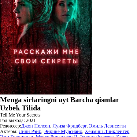
Menga sirlaringni ayt Barcha qismlar
Uzbek Tilida
Tell Me Your Secrets
Год выхода:
2021
Режиссер:
Джон Полсон
,
Луиза Фридберг
,
Эмиль Левисетти
Актеры:
Лили Рэйб
,
Энрике Мурсиано
,
Хеймиш Линклейтер
,
Эми Бреннеман
,
Марке Ричардсон II
,
Эллиот Флетчер
,
Кьяра