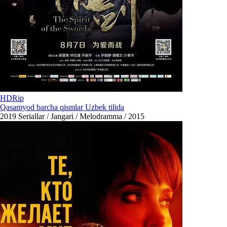
HDRip
Qasamyod barcha qismlar Uzbek tilida
2019
Seriallar / Jangari / Melodramma / 2015