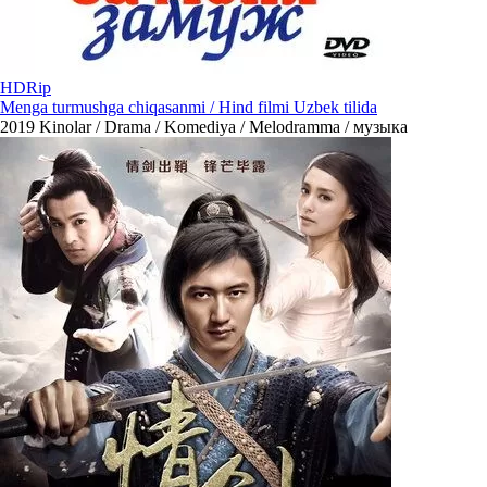
HDRip
Menga turmushga chiqasanmi / Hind filmi Uzbek tilida
2019
Kinolar / Drama / Komediya / Melodramma / музыка