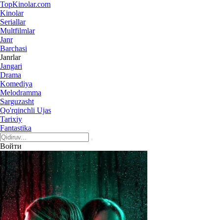
Top
Kinolar
.com
Kinolar
Seriallar
Multfilmlar
Janr
Barchasi
Janrlar
Jangari
Drama
Komediya
Melodramma
Sarguzasht
Qo'rqinchli Ujas
Tarixiy
Fantastika
Войти