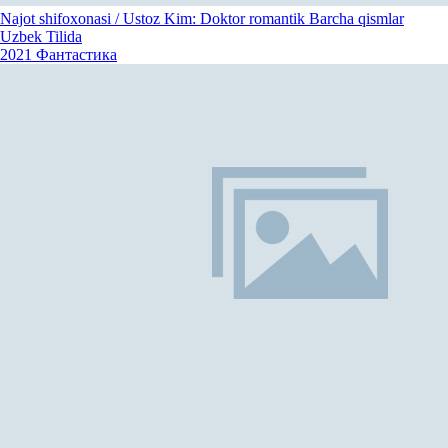
Najot shifoxonasi / Ustoz Kim: Doktor romantik Barcha qismlar
Uzbek Tilida
2021
Фантастика