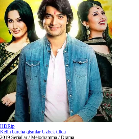
HDRip
Kelin barcha qismlar Uzbek tilida
2019
Seriallar / Melodramma / Drama