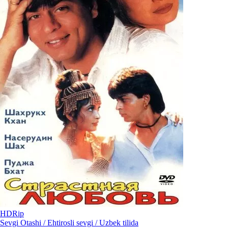
HDRip
Sevgi Otashi / Ehtirosli sevgi / Uzbek tilida