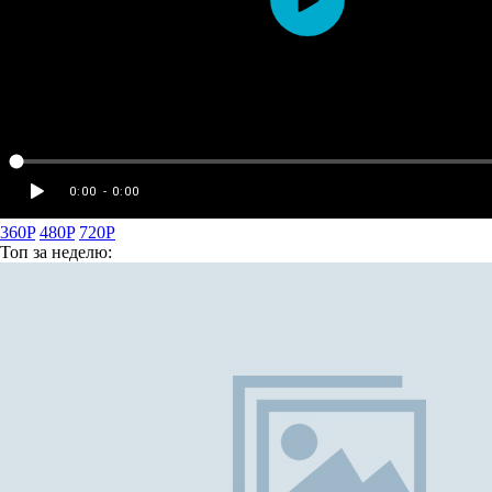
360P
480P
720P
Топ
за неделю: