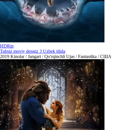
HDRip
Tubsiz moviy dengiz 3 Uzbek tilida
2019
Kinolar / Jangari / Qo'rqinchli Ujas / Fantastika / США