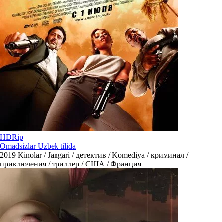
HDRip
Omadsizlar Uzbek tilida
2019
Kinolar / Jangari / детектив / Komediya / криминал /
приключения / триллер / США / Франция