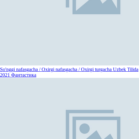
So'nggi nafasgacha / Oxirgi nafasgacha / Oxirgi turgacha Uzbek Tilida
2021
Фантастика