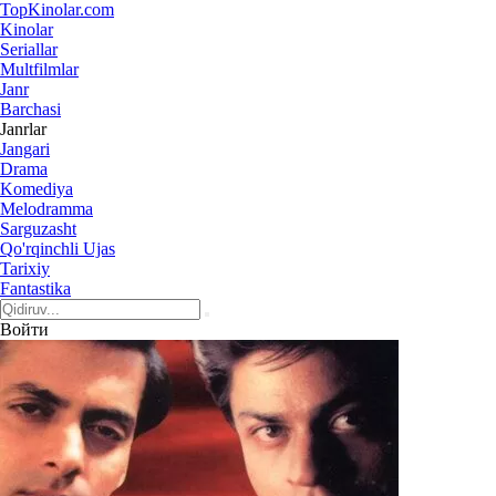
Top
Kinolar
.com
Kinolar
Seriallar
Multfilmlar
Janr
Barchasi
Janrlar
Jangari
Drama
Komediya
Melodramma
Sarguzasht
Qo'rqinchli Ujas
Tarixiy
Fantastika
Войти