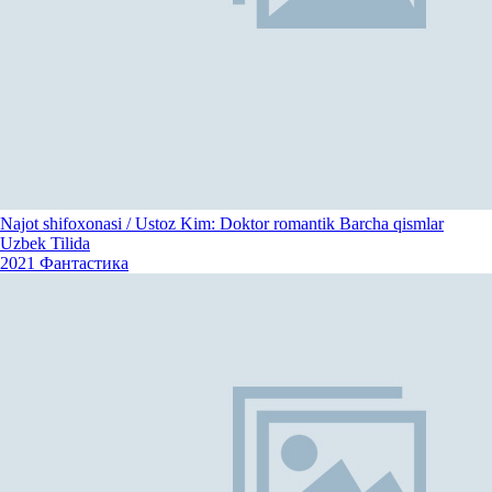
Najot shifoxonasi / Ustoz Kim: Doktor romantik Barcha qismlar
Uzbek Tilida
2021
Фантастика