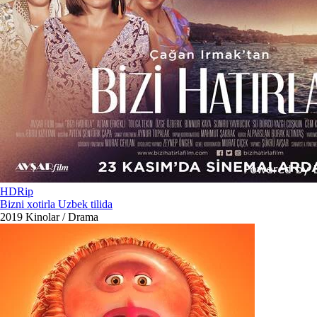
HDRip
Bizni xotirla Uzbek tilida
2019
Kinolar / Drama