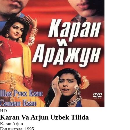
HD
Karan Va Arjun Uzbek Tilida
Karan Arjun
Год выхода:
1995