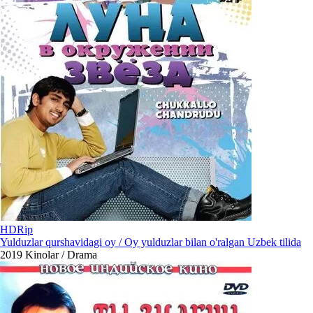
HDRip
Yulduzlar qurshavidagi oy / Oy yulduzlar bilan o'ralgan Uzbek tilida
2019
Kinolar / Drama