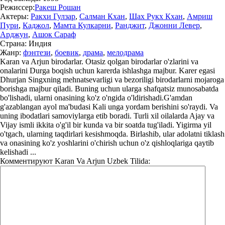
Режиссер:
Ракеш Рошан
Актеры:
Ракхи Гулзар
,
Салман Кхан
,
Шах Рукх Кхан
,
Амриш
Пури
,
Каджол
,
Мамта Кулкарни
,
Ранджит
,
Джонни Левер
,
Арджун
,
Ашок Сараф
Страна:
Индия
Жанр:
фэнтези
,
боевик
,
драма
,
мелодрама
Karan va Arjun birodarlar. Otasiz qolgan birodarlar o'zlarini va
onalarini Durga boqish uchun karerda ishlashga majbur. Karer egasi
Dhurjan Singxning mehnatsevarligi va bezoriligi birodarlarni mojaroga
borishga majbur qiladi. Buning uchun ularga shafqatsiz munosabatda
bo'lishadi, ularni onasining ko'z o'ngida o'ldirishadi.G'amdan
g'azablangan ayol ma'budasi Kali unga yordam berishini so'raydi. Va
uning ibodatlari samoviylarga etib boradi. Turli xil oilalarda Ajay va
Vijay ismli ikkita o'g'il bir kunda va bir soatda tug'iladi. Yigirma yil
o'tgach, ularning taqdirlari kesishmoqda. Birlashib, ular adolatni tiklash
va onasining ko'z yoshlarini o'chirish uchun o'z qishloqlariga qaytib
kelishadi ...
Комментируют
Karan Va Arjun Uzbek Tilida: