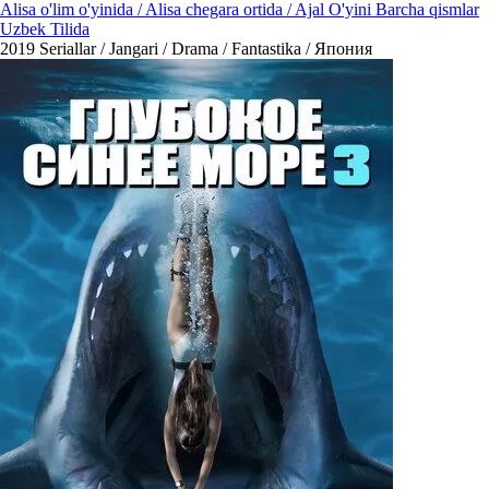
Alisa o'lim o'yinida / Alisa chegara ortida / Ajal O'yini Barcha qismlar
Uzbek Tilida
2019
Seriallar / Jangari / Drama / Fantastika / Япония