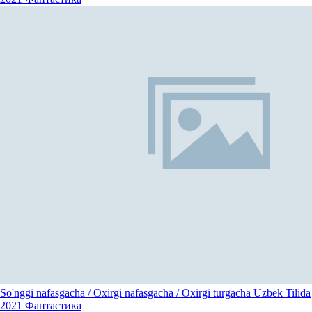
So'nggi nafasgacha / Oxirgi nafasgacha / Oxirgi turgacha Uzbek Tilida
2021
Фантастика