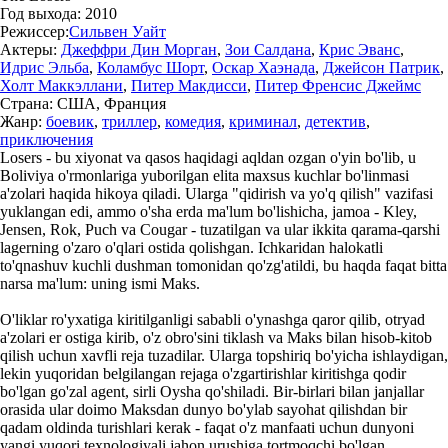
Год выхода:
2010
Режиссер:
Сильвен Уайт
Актеры:
Джеффри Дин Морган
,
Зои Салдана
,
Крис Эванс
,
Идрис Эльба
,
Коламбус Шорт
,
Оскар Хаэнада
,
Джейсон Патрик
,
Холт Маккэллани
,
Питер Макдисси
,
Питер Френсис Джеймс
Страна:
США, Франция
Жанр:
боевик
,
триллер
,
комедия
,
криминал
,
детектив
,
приключения
Losers - bu xiyonat va qasos haqidagi aqldan ozgan o'yin bo'lib, u
Boliviya o'rmonlariga yuborilgan elita maxsus kuchlar bo'linmasi
a'zolari haqida hikoya qiladi. Ularga "qidirish va yo'q qilish" vazifasi
yuklangan edi, ammo o'sha erda ma'lum bo'lishicha, jamoa - Kley,
Jensen, Rok, Puch va Cougar - tuzatilgan va ular ikkita qarama-qarshi
lagerning o'zaro o'qlari ostida qolishgan. Ichkaridan halokatli
to'qnashuv kuchli dushman tomonidan qo'zg'atildi, bu haqda faqat bitta
narsa ma'lum: uning ismi Maks.
O'liklar ro'yxatiga kiritilganligi sababli o'ynashga qaror qilib, otryad
a'zolari er ostiga kirib, o'z obro'sini tiklash va Maks bilan hisob-kitob
qilish uchun xavfli reja tuzadilar. Ularga topshiriq bo'yicha ishlaydigan,
lekin yuqoridan belgilangan rejaga o'zgartirishlar kiritishga qodir
bo'lgan go'zal agent, sirli Oysha qo'shiladi. Bir-birlari bilan janjallar
orasida ular doimo Maksdan dunyo bo'ylab sayohat qilishdan bir
qadam oldinda turishlari kerak - faqat o'z manfaati uchun dunyoni
yangi yuqori texnologiyali jahon urushiga tortmoqchi bo'lgan