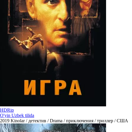
HDRip
O'yin Uzbek tilida
2019
Kinolar / детектив / Drama / приключения / триллер / США