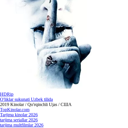
HDRip
O'liklar sukunati Uzbek tilida
2019
Kinolar / Qo'rqinchli Ujas / США
Top
Kinolar
.com
Tarjima kinolar 2026
tarjima seriallar 2026
tarjima multfilmlar 2026