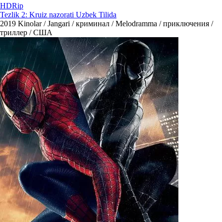
HDRip
Tezlik 2: Kruiz nazorati Uzbek Tilida
2019
Kinolar / Jangari / криминал / Melodramma / приключения /
триллер / США