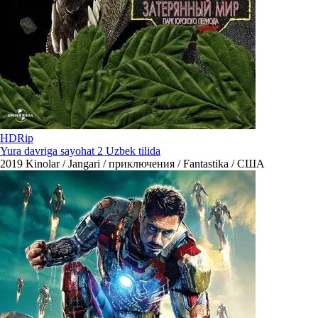
HDRip
Yura davriga sayohat 2 Uzbek tilida
2019
Kinolar / Jangari / приключения / Fantastika / США