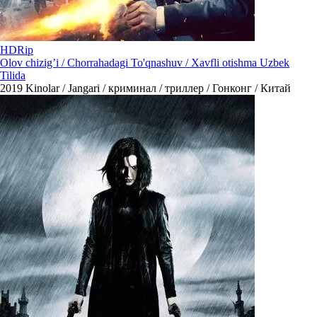
HDRip
Olov chizig’i / Chorrahadagi To'qnashuv / Xavfli otishma Uzbek
Tilida
2019
Kinolar / Jangari / криминал / триллер / Гонконг / Китай