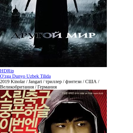
HDRip
O'zga Dunyo Uzbek Tilida
2019
Kinolar / Jangari / триллер / фэнтези / США /
Великобритания / Германия