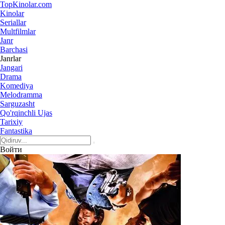
Top
Kinolar
.com
Kinolar
Seriallar
Multfilmlar
Janr
Barchasi
Janrlar
Jangari
Drama
Komediya
Melodramma
Sarguzasht
Qo'rqinchli Ujas
Tarixiy
Fantastika
Войти