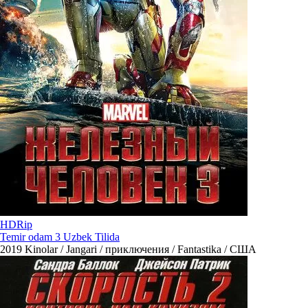
HDRip
Temir odam 3 Uzbek Tilida
2019
Kinolar / Jangari / приключения / Fantastika / США