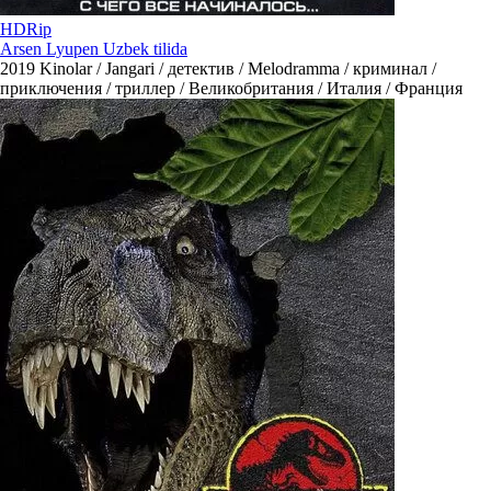
HDRip
Arsen Lyupen Uzbek tilida
2019
Kinolar / Jangari / детектив / Melodramma / криминал /
приключения / триллер / Великобритания / Италия / Франция