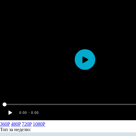
360P
480P
720P
1080P
Топ
за неделю: