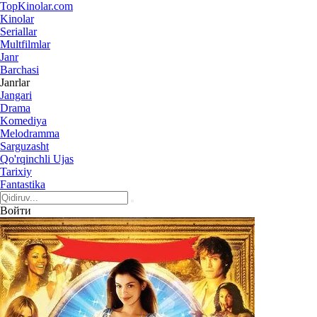
Top
Kinolar
.com
Kinolar
Seriallar
Multfilmlar
Janr
Barchasi
Janrlar
Jangari
Drama
Komediya
Melodramma
Sarguzasht
Qo'rqinchli Ujas
Tarixiy
Fantastika
Войти