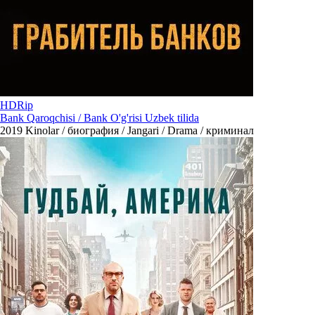
HDRip
Bank Qaroqchisi / Bank O'g'risi Uzbek tilida
2019
Kinolar / биография / Jangari / Drama / криминал