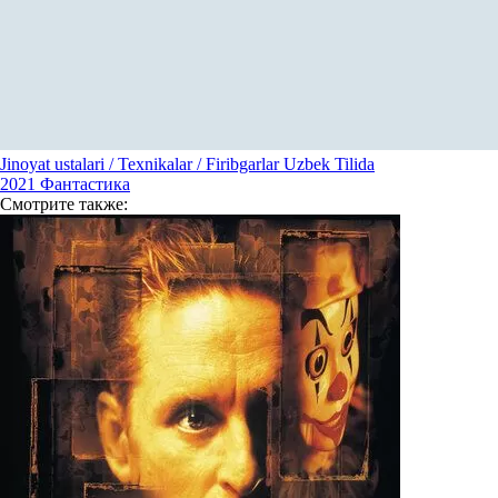
Jinoyat ustalari / Texnikalar / Firibgarlar Uzbek Tilida
2021
Фантастика
Смотрите
также: