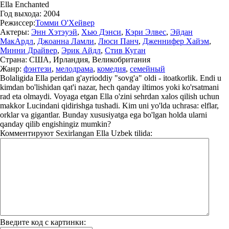
Ella Enchanted
Год выхода:
2004
Режиссер:
Томми О'Хейвер
Актеры:
Энн Хэтэуэй
,
Хью Дэнси
,
Кэри Элвес
,
Эйдан
МакАрдл
,
Джоанна Ламли
,
Люси Панч
,
Дженнифер Хайэм
,
Минни Драйвер
,
Эрик Айдл
,
Стив Куган
Страна:
США, Ирландия, Великобритания
Жанр:
фэнтези
,
мелодрама
,
комедия
,
семейный
Bolaligida Ella peridan g'ayrioddiy "sovg'a" oldi - itoatkorlik. Endi u
kimdan bo'lishidan qat'i nazar, hech qanday iltimos yoki ko'rsatmani
rad eta olmaydi. Voyaga etgan Ella o'zini sehrdan xalos qilish uchun
makkor Lucindani qidirishga tushadi. Kim uni yo'lda uchrasa: elflar,
orklar va gigantlar. Bunday xususiyatga ega bo'lgan holda ularni
qanday qilib engishingiz mumkin?
Комментируют
Sexirlangan Ella Uzbek tilida:
Введите код с картинки: