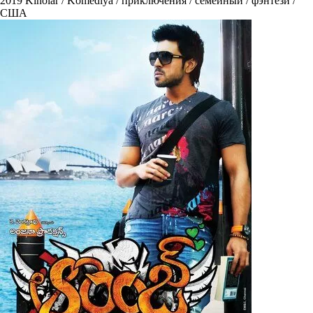
2019
Kinolar / Komediya / приключения / семейный / фэнтези /
США