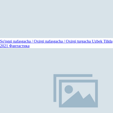
So'nggi nafasgacha / Oxirgi nafasgacha / Oxirgi turgacha Uzbek Tilida
2021
Фантастика