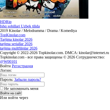
HDRip
Ishq sohillari Uzbek tilida
2019
Kinolar / Melodramma / Drama / Komediya
Top
Kinolar
.com
Tarjima kinolar 2026
tarjima seriallar 2026
tarjima multfilmlar 2026
Copyright © 2022-2026 Topkinolar.com. DMCA:
kinolar@internet.ru
Topkinolar.com - все права защищены © 2026 Сотрудничество:
@W00101
Войти
Регистрация
Логин:
Пароль:
Забыли пароль?
Не запоминать меня
Войти на сайт
Или войти через