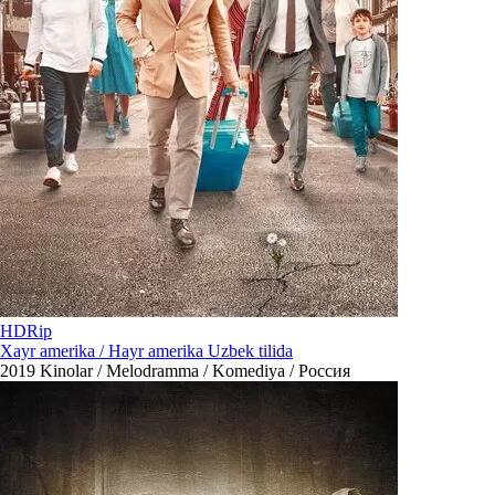
HDRip
Xayr amerika / Hayr amerika Uzbek tilida
2019
Kinolar / Melodramma / Komediya / Россия