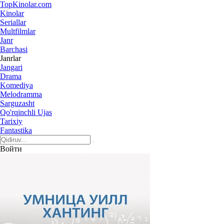
Top
Kinolar
.com
Kinolar
Seriallar
Multfilmlar
Janr
Barchasi
Janrlar
Jangari
Drama
Komediya
Melodramma
Sarguzasht
Qo'rqinchli Ujas
Tarixiy
Fantastika
Войти