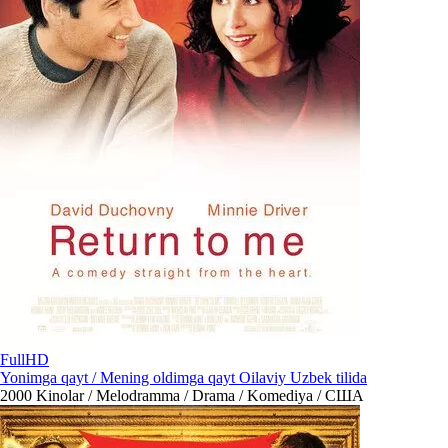
FullHD
Yonimga qayt / Mening oldimga qayt Oilaviy Uzbek tilida
2000
Kinolar / Melodramma / Drama / Komediya / США