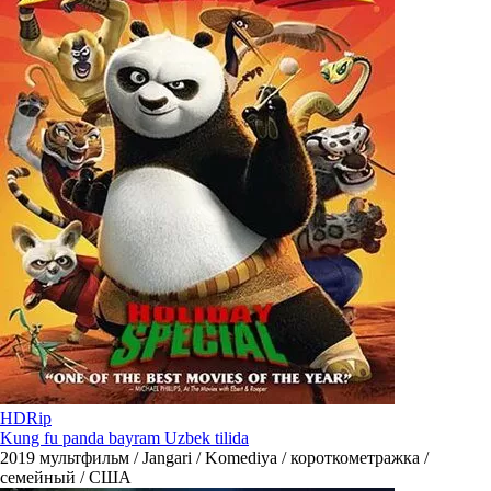
HDRip
Kung fu panda bayram Uzbek tilida
2019
мультфильм / Jangari / Komediya / короткометражка /
семейный / США