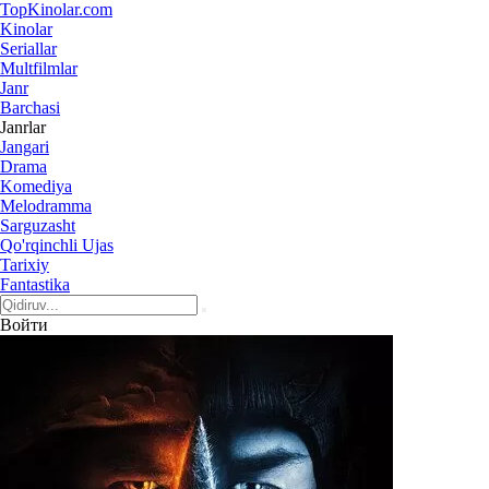
Top
Kinolar
.com
Kinolar
Seriallar
Multfilmlar
Janr
Barchasi
Janrlar
Jangari
Drama
Komediya
Melodramma
Sarguzasht
Qo'rqinchli Ujas
Tarixiy
Fantastika
Войти