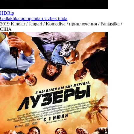
HDRip
Gallaktika qo'riqchilari Uzbek tilida
2019
Kinolar / Jangari / Komediya / приключения / Fantastika /
США