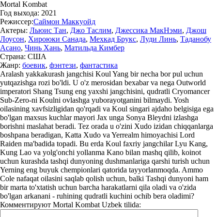
Mortal Kombat
Год выхода:
2021
Режиссер:
Саймон Маккуойд
Актеры:
Льюис Тан
,
Джо Таслим
,
Джессика МакНэми
,
Джош
Лоусон
,
Хироюки Санада
,
Мехкад Брукс
,
Луди Линь
,
Таданобу
Асано
,
Чинь Хань
,
Матильда Кимбер
Страна:
США
Жанр:
боевик
,
фэнтези
,
фантастика
Aralash yakkakurash jangchisi Koul Yang bir necha bor pul uchun
yutqazishga rozi bo'ldi. U o'z merosidan bexabar va nega Outworld
imperatori Shang Tsung eng yaxshi jangchisini, qudratli Cryomancer
Sub-Zero-ni Koulni ovlashga yuborayotganini bilmaydi. Yosh
oilasining xavfsizligidan qo'rqadi va Koul singari ajdaho belgisiga ega
bo'lgan maxsus kuchlar mayori Jax unga Sonya Bleydni izlashga
borishni maslahat beradi. Tez orada u o'zini Xudo izidan chiqqanlarga
boshpana beradigan, Katta Xudo va Yerrealm himoyachisi Lord
Raiden ma'badida topadi. Bu erda Koul faxriy jangchilar Lyu Kang,
Kung Lao va yolg'onchi yollanma Kano bilan mashq qilib, koinot
uchun kurashda tashqi dunyoning dushmanlariga qarshi turish uchun
Yerning eng buyuk chempionlari qatorida tayyorlanmoqda. Ammo
Cole nafaqat oilasini saqlab qolish uchun, balki Tashqi dunyoni ham
bir marta to'xtatish uchun barcha harakatlarni qila oladi va o'zida
bo'lgan arkanani - ruhining qudratli kuchini ochib bera oladimi?
Комментируют
Mortal Kombat Uzbek tilida: