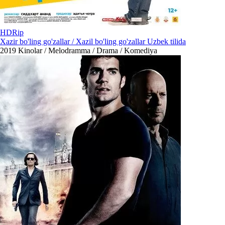
HDRip
Xazir bo'ling go'zallar / Xazil bo'ling go'zallar Uzbek tilida
2019
Kinolar / Melodramma / Drama / Komediya