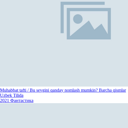
Muhabbat tafti / Bu sevgini qanday nomlash mumkin? Barcha qismlar
Uzbek Tilida
2021
Фантастика