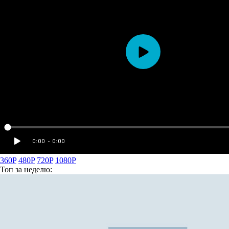
360P
480P
720P
1080P
Топ
за неделю: