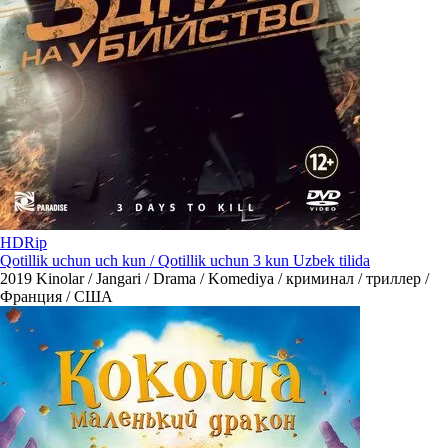
HDRip
Qotillik uchun uch kun / Qotillik uchun 3 kun Uzbek tilida
2019
Kinolar / Jangari / Drama / Komediya / криминал / триллер /
Франция / США