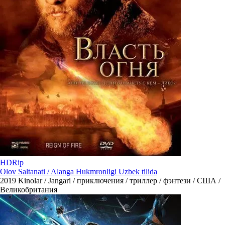
HDRip
Olov Saltanati / Alanga Hukmronligi Uzbek tilida
2019
Kinolar / Jangari / приключения / триллер / фэнтези / США /
Великобритания