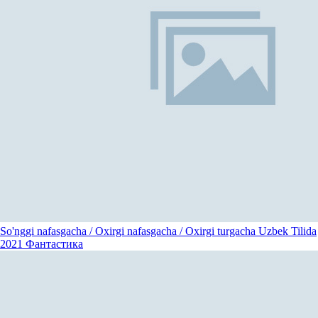
So'nggi nafasgacha / Oxirgi nafasgacha / Oxirgi turgacha Uzbek Tilida
2021
Фантастика