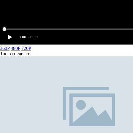
360P
480P
720P
Топ
за неделю: