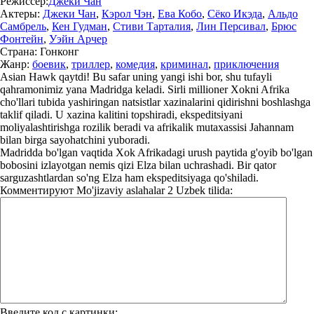
Режиссер:
Джеки Чан
Актеры:
Джеки Чан
,
Кэрол Чэн
,
Ева Кобо
,
Сёко Икэда
,
Альдо
Самбрель
,
Кен Гудман
,
Стиви Тарталия
,
Лин Персивал
,
Брюс
Фонтейн
,
Уэйн Арчер
Страна:
Гонконг
Жанр:
боевик
,
триллер
,
комедия
,
криминал
,
приключения
Asian Hawk qaytdi! Bu safar uning yangi ishi bor, shu tufayli
qahramonimiz yana Madridga keladi. Sirli millioner Xokni Afrika
cho'llari tubida yashiringan natsistlar xazinalarini qidirishni boshlashga
taklif qiladi. U xazina kalitini topshiradi, ekspeditsiyani
moliyalashtirishga rozilik beradi va afrikalik mutaxassisi Jahannam
bilan birga sayohatchini yuboradi.
Madridda bo'lgan vaqtida Xok Afrikadagi urush paytida g'oyib bo'lgan
bobosini izlayotgan nemis qizi Elza bilan uchrashadi. Bir qator
sarguzashtlardan so'ng Elza ham ekspeditsiyaga qo'shiladi.
Комментируют
Mo'jizaviy aslahalar 2 Uzbek tilida:
Введите код с картинки: