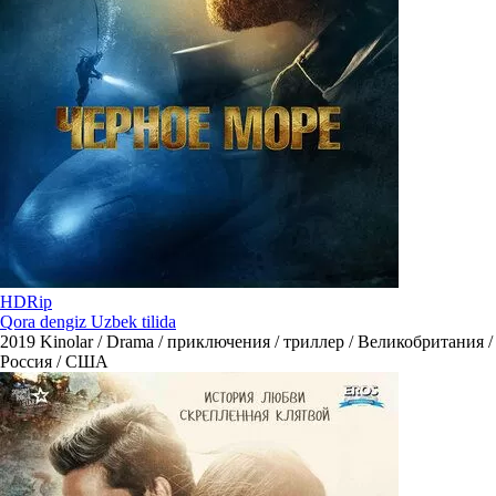
HDRip
Qora dengiz Uzbek tilida
2019
Kinolar / Drama / приключения / триллер / Великобритания /
Россия / США