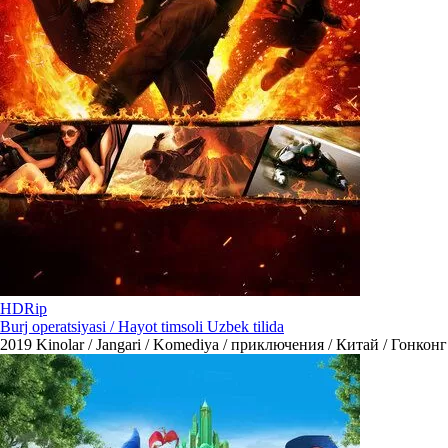
HDRip
Burj operatsiyasi / Hayot timsoli Uzbek tilida
2019
Kinolar / Jangari / Komediya / приключения / Китай / Гонконг