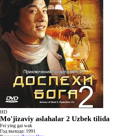
HD
Mo'jizaviy aslahalar 2 Uzbek tilida
Fei ying gai wak
Год выхода:
1991