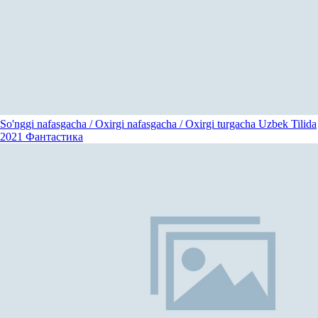
So'nggi nafasgacha / Oxirgi nafasgacha / Oxirgi turgacha Uzbek Tilida
2021
Фантастика