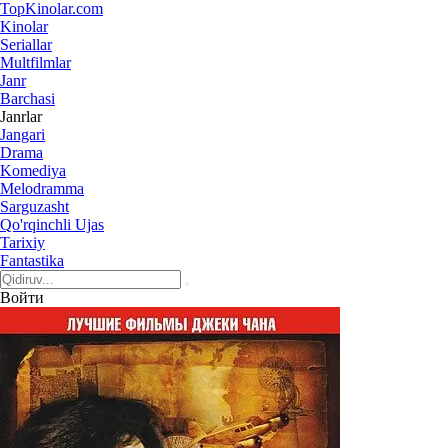
Top
Kinolar
.com
Kinolar
Seriallar
Multfilmlar
Janr
Barchasi
Janrlar
Jangari
Drama
Komediya
Melodramma
Sarguzasht
Qo'rqinchli Ujas
Tarixiy
Fantastika
Войти