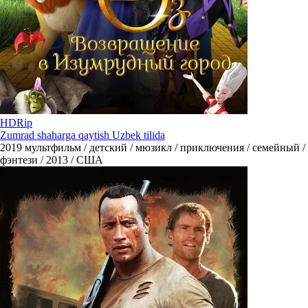
HDRip
Zumrad shaharga qaytish Uzbek tilida
2019
мультфильм / детский / мюзикл / приключения / семейный /
фэнтези / 2013 / США