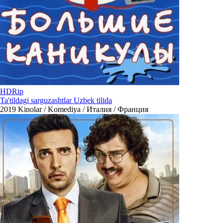
HDRip
Ta'tildagi sarguzashtlar Uzbek tilida
2019
Kinolar / Komediya / Италия / Франция