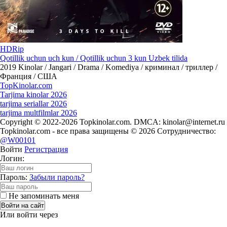
HDRip
Qotillik uchun uch kun / Qotillik uchun 3 kun Uzbek tilida
2019
Kinolar / Jangari / Drama / Komediya / криминал / триллер /
Франция / США
Top
Kinolar
.com
Tarjima kinolar 2026
tarjima seriallar 2026
tarjima multfilmlar 2026
Copyright © 2022-2026 Topkinolar.com. DMCA:
kinolar@internet.ru
Topkinolar.com - все права защищены © 2026 Сотрудничество:
@W00101
Войти
Регистрация
Логин:
Пароль:
Забыли пароль?
Не запоминать меня
Войти на сайт
Или войти через