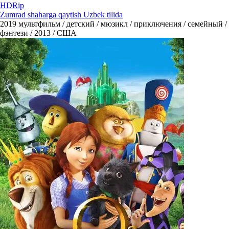
HDRip
Zumrad shaharga qaytish Uzbek tilida
2019
мультфильм / детский / мюзикл / приключения / семейный /
фэнтези / 2013 / США