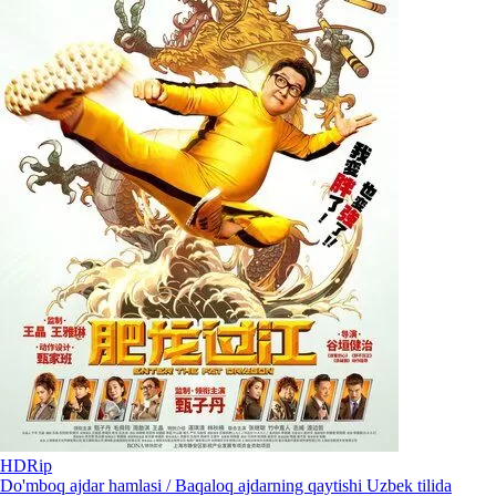
HDRip
Do'mboq ajdar hamlasi / Baqaloq ajdarning qaytishi Uzbek tilida