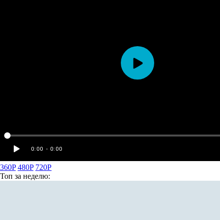
360P
480P
720P
Топ
за неделю: