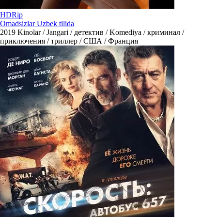
HDRip
Omadsizlar Uzbek tilida
2019
Kinolar / Jangari / детектив / Komediya / криминал /
приключения / триллер / США / Франция