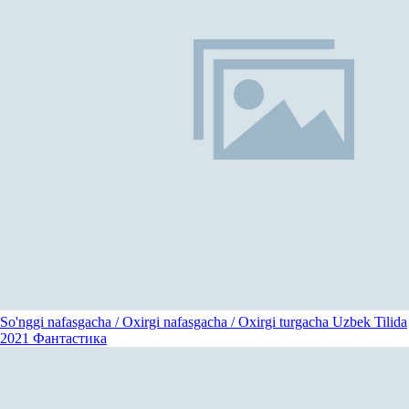
So'nggi nafasgacha / Oxirgi nafasgacha / Oxirgi turgacha Uzbek Tilida
2021
Фантастика