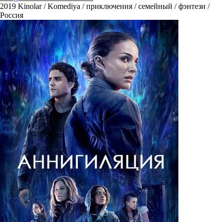
2019
Kinolar / Komediya / приключения / семейный / фэнтези /
Россия