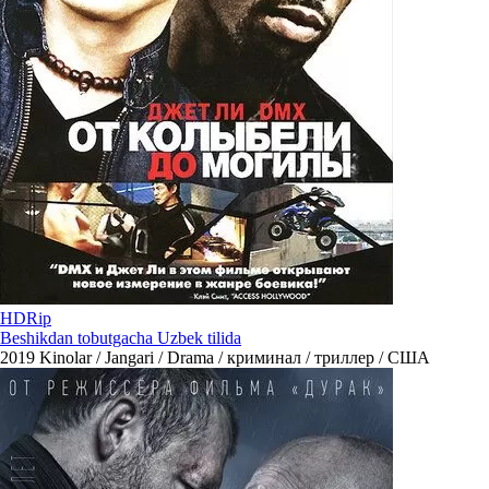
HDRip
Beshikdan tobutgacha Uzbek tilida
2019
Kinolar / Jangari / Drama / криминал / триллер / США