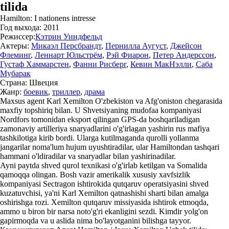
tilida
Hamilton: I nationens intresse
Год выхода:
2011
Режиссер:
Кэтрин Уиндфельд
Актеры:
Микаэл Персбрандт
,
Пернилла Аугуст
,
Джейсон
Флеминг
,
Леннарт Юльстрём
,
Рэй Фиарон
,
Петер Андерссон
,
Густаф Хаммарстен
,
Фанни Рисберг
,
Кевин МакНэлли
,
Саба
Мубарак
Страна:
Швеция
Жанр:
боевик
,
триллер
,
драма
Maxsus agent Karl Xemilton O'zbekiston va Afg'oniston chegarasida
maxfiy topshiriq bilan. U Shvetsiyaning mudofaa kompaniyasi
Nordfors tomonidan eksport qilingan GPS-da boshqariladigan
zamonaviy artilleriya snaryadlarini o'g'irlagan yashirin rus mafiya
tashkilotiga kirib bordi. Ularga kutilmaganda qurolli yollanma
jangarilar noma'lum hujum uyushtiradilar, ular Hamiltondan tashqari
hammani o'ldiradilar va snaryadlar bilan yashirinadilar.
Ayni paytda shved qurol texnikasi o'g'irlab ketilgan va Somalida
qamoqqa olingan. Bosh vazir amerikalik xususiy xavfsizlik
kompaniyasi Sectragon ishtirokida qutqaruv operatsiyasini shved
kuzatuvchisi, ya'ni Karl Xemilton qatnashishi sharti bilan amalga
oshirishga rozi. Xemilton qutqaruv missiyasida ishtirok etmoqda,
ammo u biron bir narsa noto'g'ri ekanligini sezdi. Kimdir yolg'on
gapirmoqda va u aslida nima bo'layotganini bilishga tayyor.