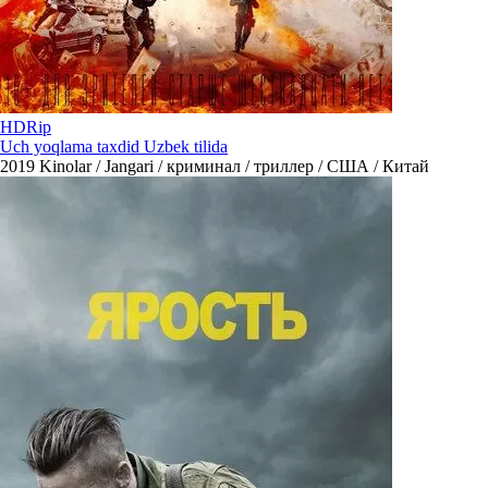
HDRip
Uch yoqlama taxdid Uzbek tilida
2019
Kinolar / Jangari / криминал / триллер / США / Китай