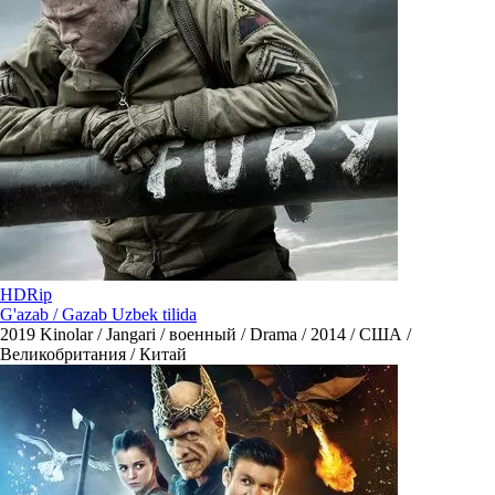
HDRip
G'azab / Gazab Uzbek tilida
2019
Kinolar / Jangari / военный / Drama / 2014 / США /
Великобритания / Китай