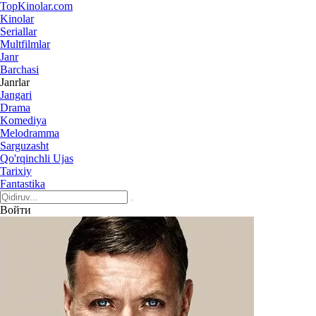
Top
Kinolar
.com
Kinolar
Seriallar
Multfilmlar
Janr
Barchasi
Janrlar
Jangari
Drama
Komediya
Melodramma
Sarguzasht
Qo'rqinchli Ujas
Tarixiy
Fantastika
Войти