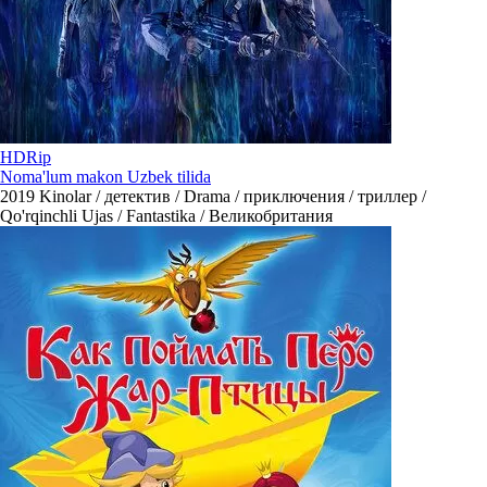
HDRip
Noma'lum makon Uzbek tilida
2019
Kinolar / детектив / Drama / приключения / триллер /
Qo'rqinchli Ujas / Fantastika / Великобритания