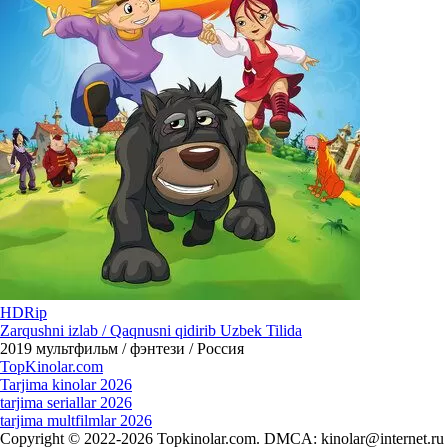
HDRip
Zarqushni izlab / Qaqnusni qidirib Uzbek Tilida
2019
мультфильм / фэнтези / Россия
Top
Kinolar
.com
Tarjima kinolar 2026
tarjima seriallar 2026
tarjima multfilmlar 2026
Copyright © 2022-2026 Topkinolar.com. DMCA:
kinolar@internet.ru