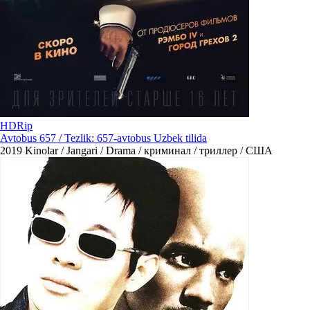
HDRip
Avtobus 657 / Tezlik: 657-avtobus Uzbek tilida
2019
Kinolar / Jangari / Drama / криминал / триллер / США