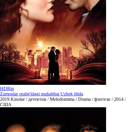
HDRip
Zamonlar oralig'idagi muhabbat Uzbek tilida
2019
Kinolar / детектив / Melodramma / Drama / фэнтези / 2014 /
США