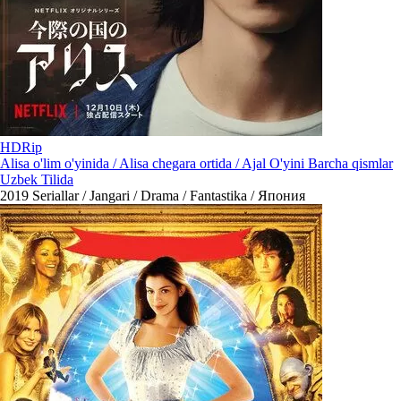
HDRip
Alisa o'lim o'yinida / Alisa chegara ortida / Ajal O'yini Barcha qismlar
Uzbek Tilida
2019
Seriallar / Jangari / Drama / Fantastika / Япония