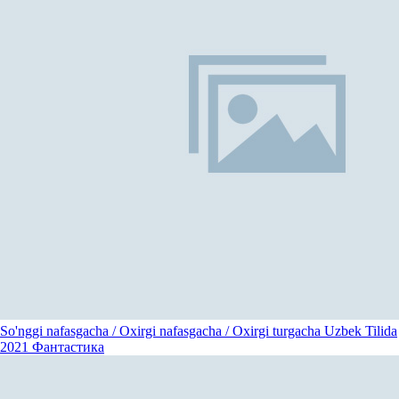
So'nggi nafasgacha / Oxirgi nafasgacha / Oxirgi turgacha Uzbek Tilida
2021
Фантастика