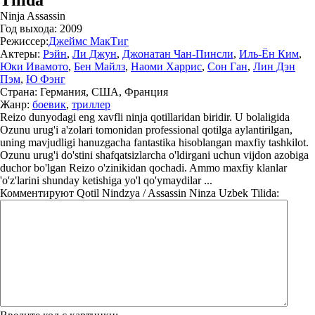
Tilida
Ninja Assassin
Год выхода:
2009
Режиссер:
Джеймс МакТиг
Актеры:
Рэйн
,
Ли Джун
,
Джонатан Чан-Пинсли
,
Иль-Ён Ким
,
Юки Ивамото
,
Бен Майлз
,
Наоми Харрис
,
Сон Ган
,
Лин Дэн
Пэм
,
Ю Фэнг
Страна:
Германия, США, Франция
Жанр:
боевик
,
триллер
Reizo dunyodagi eng xavfli ninja qotillaridan biridir. U bolaligida
Ozunu urug'i a'zolari tomonidan professional qotilga aylantirilgan,
uning mavjudligi hanuzgacha fantastika hisoblangan maxfiy tashkilot.
Ozunu urug'i do'stini shafqatsizlarcha o'ldirgani uchun vijdon azobiga
duchor bo'lgan Reizo o'zinikidan qochadi. Ammo maxfiy klanlar
'o'z'larini shunday ketishiga yo'l qo'ymaydilar ...
Комментируют
Qotil Nindzya / Assassin Ninza Uzbek Tilida: