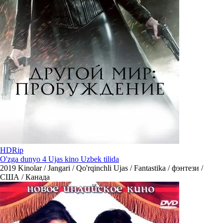
HDRip
O'zga dunyo 4 Ujas kino Uzbek tilida
2019
Kinolar / Jangari / Qo'rqinchli Ujas / Fantastika / фэнтези /
США / Канада