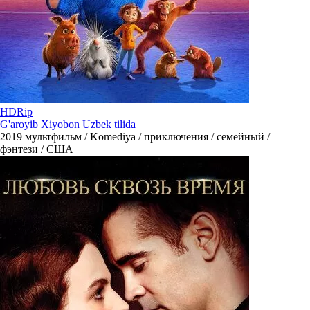
HDRip
G'aroyib Xiyobon Uzbek tilida
2019
мультфильм / Komediya / приключения / семейный /
фэнтези / США