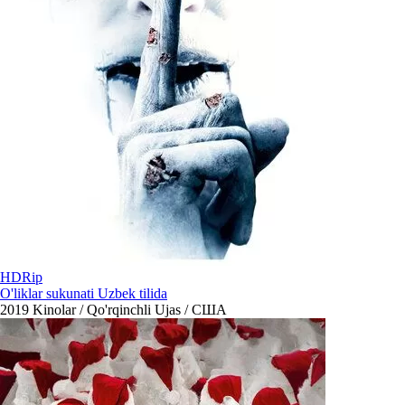
HDRip
O'liklar sukunati Uzbek tilida
2019
Kinolar / Qo'rqinchli Ujas / США