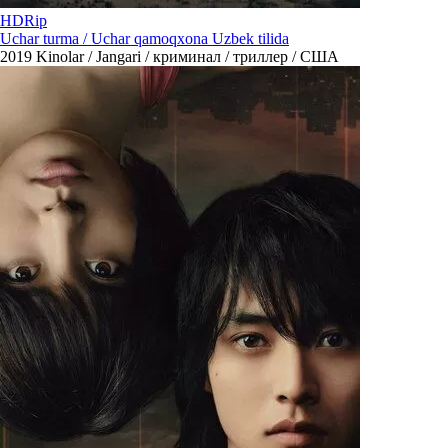
HDRip
Uchar turma / Uchar qamoqxona Uzbek tilida
2019
Kinolar / Jangari / криминал / триллер / США