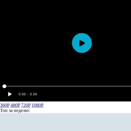
360P
480P
720P
1080P
Топ
за неделю: