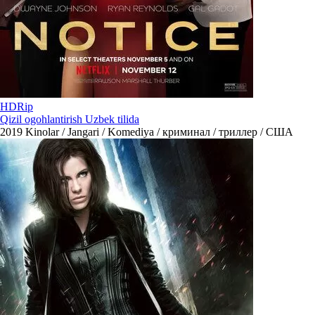
HDRip
Qizil ogohlantirish Uzbek tilida
2019
Kinolar / Jangari / Komediya / криминал / триллер / США