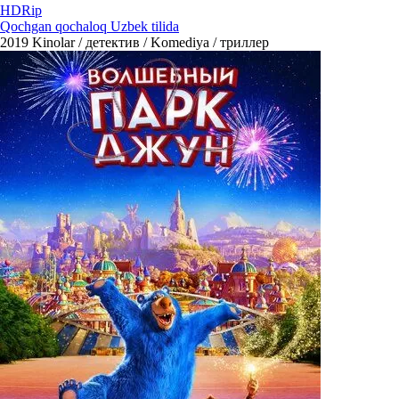
HDRip
Qochgan qochaloq Uzbek tilida
2019
Kinolar / детектив / Komediya / триллер