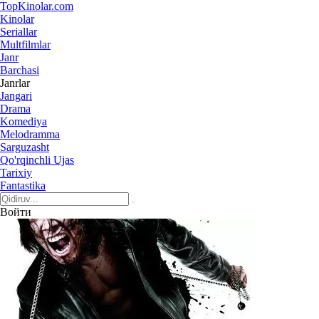
Top
Kinolar
.com
Kinolar
Seriallar
Multfilmlar
Janr
Barchasi
Janrlar
Jangari
Drama
Komediya
Melodramma
Sarguzasht
Qo'rqinchli Ujas
Tarixiy
Fantastika
Войти