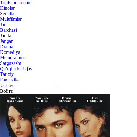
Top
Kinolar
.com
Kinolar
Seriallar
Multfilmlar
Janr
Barchasi
Janrlar
Jangari
Drama
Komediya
Melodramma
Sarguzasht
Qo'rqinchli Ujas
Tarixiy
Fantastika
Войти