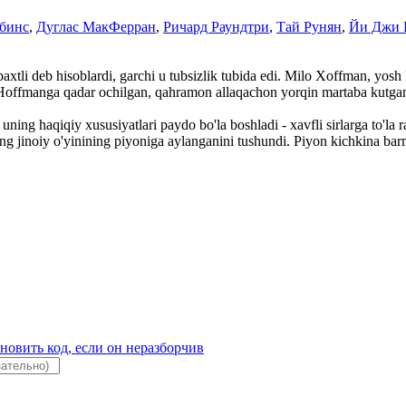
бинс
,
Дуглас МакФерран
,
Ричард Раундтри
,
Тай Рунян
,
Йи Джи 
 baxtli deb hisoblardi, garchi u tubsizlik tubida edi. Milo Xoffman, yo
i Hoffmanga qadar ochilgan, qahramon allaqachon yorqin martaba kutgan 
uning haqiqiy xususiyatlari paydo bo'la boshladi - xavfli sirlarga to'la
ing jinoiy o'yinining piyoniga aylanganini tushundi. Piyon kichkina barm