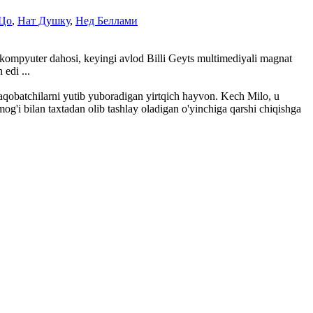
Цо
,
Нат Душку
,
Нед Беллами
sh kompyuter dahosi, keyingi avlod Billi Geyts multimediyali magnat
edi ...
 raqobatchilarni yutib yuboradigan yirtqich hayvon. Kech Milo, u
og'i bilan taxtadan olib tashlay oladigan o'yinchiga qarshi chiqishga