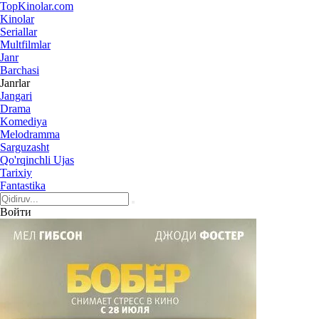
Top
Kinolar
.com
Kinolar
Seriallar
Multfilmlar
Janr
Barchasi
Janrlar
Jangari
Drama
Komediya
Melodramma
Sarguzasht
Qo'rqinchli Ujas
Tarixiy
Fantastika
Войти