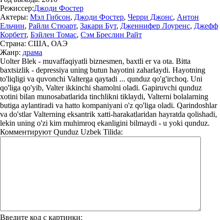
Режиссер:
Джоди Фостер
Актеры:
Мэл Гибсон
,
Джоди Фостер
,
Черри Джонс
,
Антон
Ельчин
,
Райли Стюарт
,
Закари Бут
,
Дженнифер Лоуренс
,
Джефф
Корбетт
,
Бэйлен Томас
,
Сэм Бреслин Райт
Страна:
США, ОАЭ
Жанр:
драма
Uolter Blek - muvaffaqiyatli biznesmen, baxtli er va ota. Bitta
baxtsizlik - depressiya uning butun hayotini zaharlaydi. Hayotning
to'liqligi va quvonchi Valterga qaytadi ... qunduz qo'g'irchoq. Uni
qo'liga qo'yib, Valter ikkinchi shamolni oladi. Gapiruvchi qunduz
xotini bilan munosabatlarida tinchlikni tiklaydi, Valterni bolalarning
butiga aylantiradi va hatto kompaniyani o'z qo'liga oladi. Qarindoshlar
va do'stlar Valterning eksantrik xatti-harakatlaridan hayratda qolishadi,
lekin uning o'zi kim muhimroq ekanligini bilmaydi - u yoki qunduz.
Комментируют
Qunduz Uzbek Tilida:
Введите код с картинки: