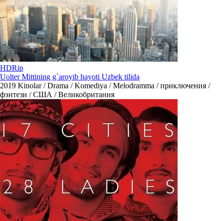
HDRip
Uolter Mittining g`aroyib hayoti Uzbek tilida
2019
Kinolar / Drama / Komediya / Melodramma / приключения /
фэнтези / США / Великобритания