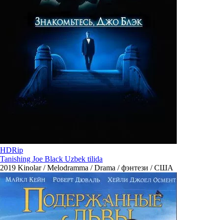
HDRip
Tanishing Joe Black Uzbek tilida
2019
Kinolar / Melodramma / Drama / фэнтези / США