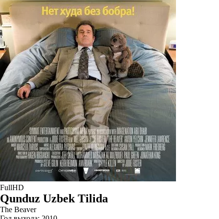
FullHD
Qunduz Uzbek Tilida
The Beaver
Год выхода:
2010