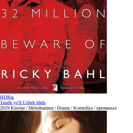
HDRip
Taqdir yo'li Uzbek tilida
2019
Kinolar / Melodramma / Drama / Komediya / криминал