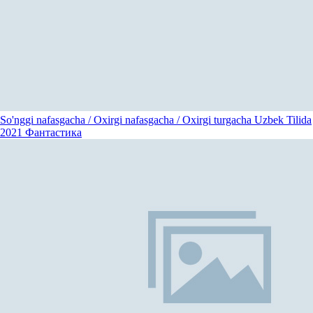
So'nggi nafasgacha / Oxirgi nafasgacha / Oxirgi turgacha Uzbek Tilida
2021
Фантастика