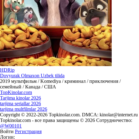
HDRip
Dovyurak Olmaxon Uzbek tilida
2019
мультфильм / Komediya / криминал / приключения /
семейный / Канада / США
Top
Kinolar
.com
Tarjima kinolar 2026
tarjima seriallar 2026
tarjima multfilmlar 2026
Copyright © 2022-2026 Topkinolar.com. DMCA:
kinolar@internet.ru
Topkinolar.com - все права защищены © 2026 Сотрудничество:
@W00101
Войти
Регистрация
Логин: