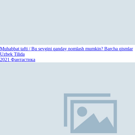
Muhabbat tafti / Bu sevgini qanday nomlash mumkin? Barcha qismlar
Uzbek Tilida
2021
Фантастика