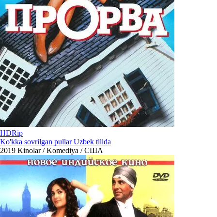
HDRip
Ko'kka sovrilgan pullar Uzbek tilida
2019
Kinolar / Komediya / США