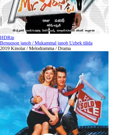
HDRip
Benuqson janob / Mukammal janob Uzbek tilida
2019
Kinolar / Melodramma / Drama