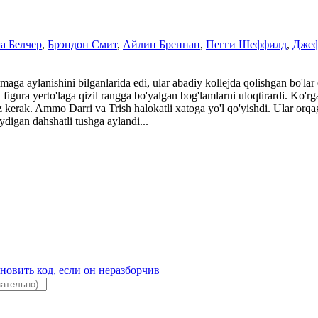
а Белчер
,
Брэндон Смит
,
Айлин Бреннан
,
Пегги Шеффилд
,
Джеф
maga aylanishini bilganlarida edi, ular abadiy kollejda qolishgan bo'la
 figura yerto'laga qizil rangga bo'yalgan bog'lamlarni uloqtirardi. Ko'r
 kerak. Ammo Darri va Trish halokatli xatoga yo'l qo'yishdi. Ular orqag
digan dahshatli tushga aylandi...