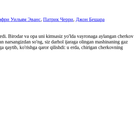
фри Уильям Эванс
,
Патрик Черри
,
Джон Бешара
r edi. Birodar va opa uni kimsasiz yo'lda vayronaga aylangan cherkov
gan narsangizdan so'ng, siz darhol ijaraga olingan mashinaning gaz
a qaytib, ko'rishga qaror qilishdi: u erda, chirigan cherkovning