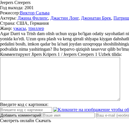
Jeepers Creepers
Год выхода:
2001
Режиссер:
Виктор Сальва
Актеры:
Джина Филипс
,
Джастин Лонг
,
Джонатан Брек
,
Патриш
Страна:
США, Германия
Жанр:
ужасы
,
триллер
Agar Darri va Trish dam olish uchun uyga bo'lgan odatiy sayohatlari ni
yonida ko'rdi. Uzun qora plash va keng qirrali shlyapa kiygan dahshatli
pedalini bosib, imkon qadar bu la'nati joydan uzoqroqqa shoshilishingiz
podvalida nima yashiringan? Bu beparvo qiziqish tasavvur qilib bo'lmay
Комментируют
Jipers Kripers 1 / Jeepers Creepers 1 Uzbek tilida:
Введите код с картинки:
Добавить комментарий
Смотреть онлайн
Скачать