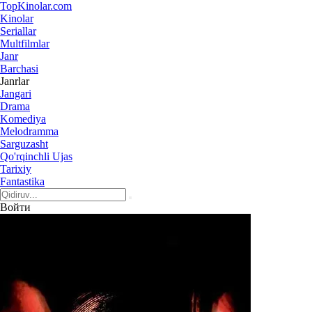
Top
Kinolar
.com
Kinolar
Seriallar
Multfilmlar
Janr
Barchasi
Janrlar
Jangari
Drama
Komediya
Melodramma
Sarguzasht
Qo'rqinchli Ujas
Tarixiy
Fantastika
Войти