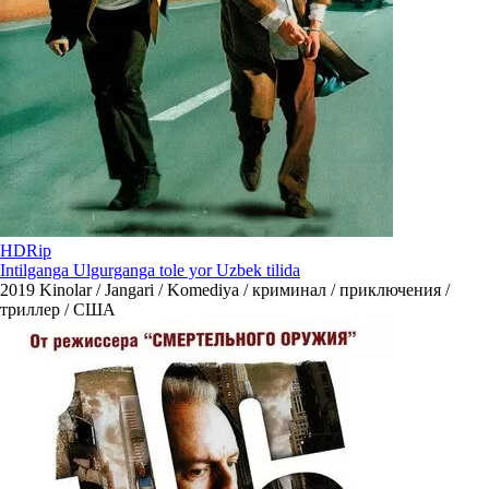
HDRip
Intilganga Ulgurganga tole yor Uzbek tilida
2019
Kinolar / Jangari / Komediya / криминал / приключения /
триллер / США