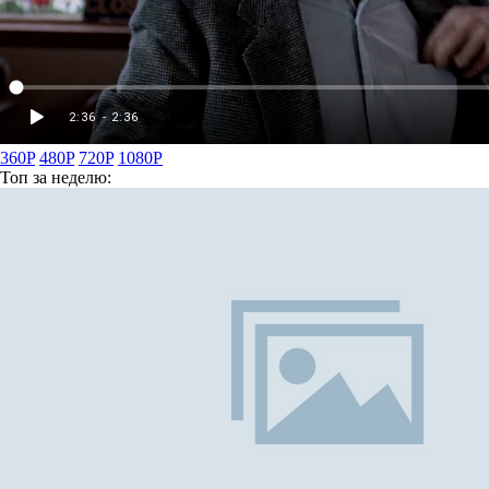
360P
480P
720P
1080P
Топ
за неделю: