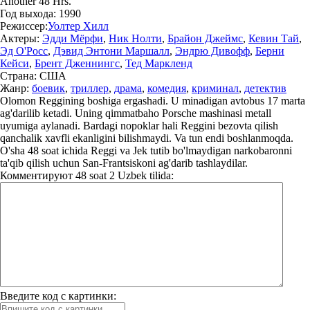
Another 48 Hrs.
Год выхода:
1990
Режиссер:
Уолтер Хилл
Актеры:
Эдди Мёрфи
,
Ник Нолти
,
Брайон Джеймс
,
Кевин Тай
,
Эд О'Росс
,
Дэвид Энтони Маршалл
,
Эндрю Дивофф
,
Берни
Кейси
,
Брент Дженнингс
,
Тед Маркленд
Страна:
США
Жанр:
боевик
,
триллер
,
драма
,
комедия
,
криминал
,
детектив
Olomon Reggining boshiga ergashadi. U minadigan avtobus 17 marta
ag'darilib ketadi. Uning qimmatbaho Porsche mashinasi metall
uyumiga aylanadi. Bardagi nopoklar hali Reggini bezovta qilish
qanchalik xavfli ekanligini bilishmaydi. Va tun endi boshlanmoqda.
O'sha 48 soat ichida Reggi va Jek tutib bo'lmaydigan narkobaronni
ta'qib qilish uchun San-Frantsiskoni ag'darib tashlaydilar.
Комментируют
48 soat 2 Uzbek tilida:
Введите код с картинки: