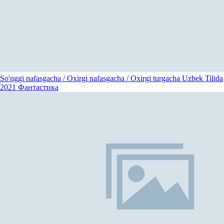
So'nggi nafasgacha / Oxirgi nafasgacha / Oxirgi turgacha Uzbek Tilida
2021
Фантастика