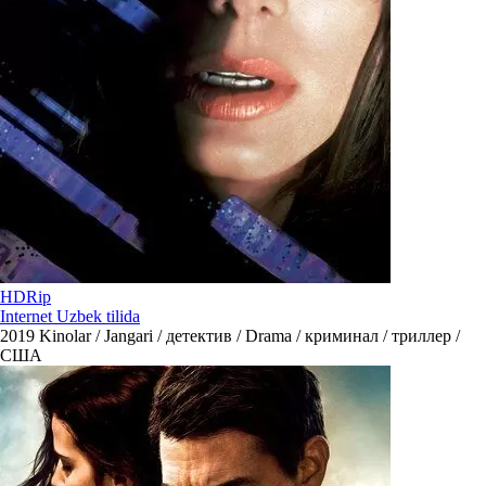
HDRip
Internet Uzbek tilida
2019
Kinolar / Jangari / детектив / Drama / криминал / триллер /
США