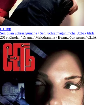
HDRip
Sen bilan uchrashguncha / Seni uchratmagunimcha Uzbek tilida
2019
Kinolar / Drama / Melodramma / Великобритания / США