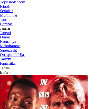
Top
Kinolar
.com
Kinolar
Seriallar
Multfilmlar
Janr
Barchasi
Janrlar
Jangari
Drama
Komediya
Melodramma
Sarguzasht
Qo'rqinchli Ujas
Tarixiy
Fantastika
Войти