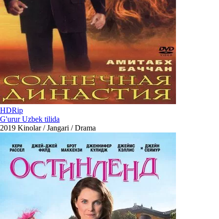
HDRip
G'urur Uzbek tilida
2019
Kinolar / Jangari / Drama