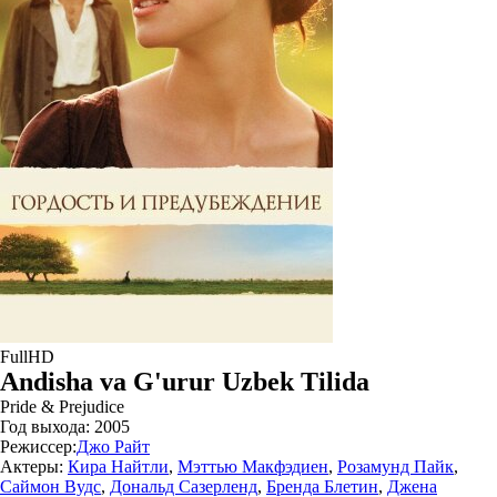
FullHD
Andisha va G'urur Uzbek Tilida
Pride & Prejudice
Год выхода:
2005
Режиссер:
Джо Райт
Актеры:
Кира Найтли
,
Мэттью Макфэдиен
,
Розамунд Пайк
,
Саймон Вудс
,
Дональд Сазерленд
,
Бренда Блетин
,
Джена