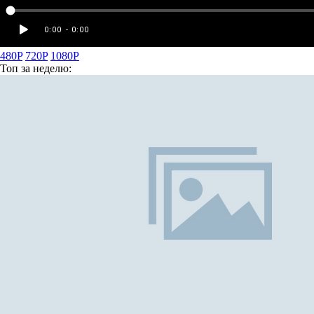
480P
720P
1080P
Топ
за неделю: