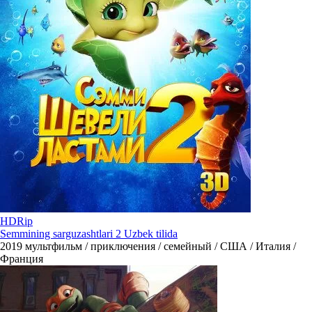
HDRip
Semmining sarguzashtlari 2 Uzbek tilida
2019
мультфильм / приключения / семейный / США / Италия /
Франция