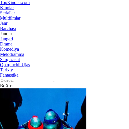
Top
Kinolar
.com
Kinolar
Seriallar
Multfilmlar
Janr
Barchasi
Janrlar
Jangari
Drama
Komediya
Melodramma
Sarguzasht
Qo'rqinchli Ujas
Tarixiy
Fantastika
Войти