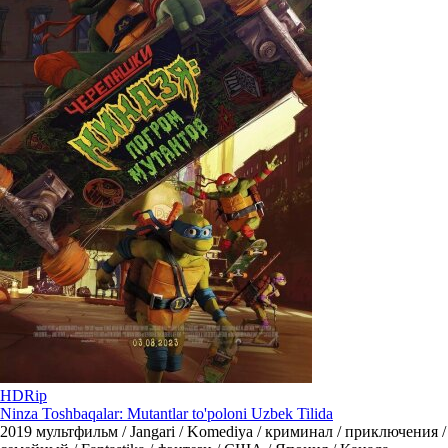
HDRip
Ninza Toshbaqalar: Mutantlar to'poloni Uzbek Tilida
2019
мультфильм / Jangari / Komediya / криминал / приключения /