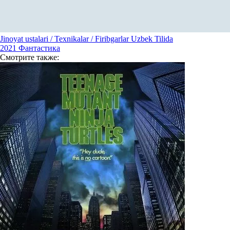
Jinoyat ustalari / Texnikalar / Firibgarlar Uzbek Tilida
2021
Фантастика
Смотрите
также: