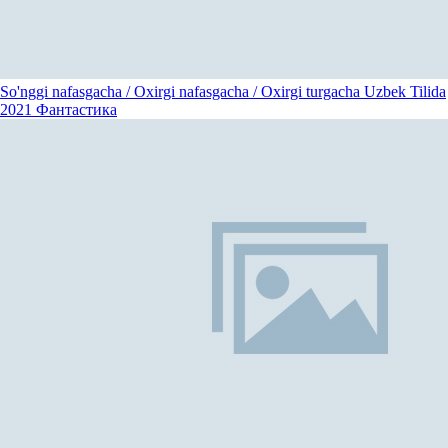
So'nggi nafasgacha / Oxirgi nafasgacha / Oxirgi turgacha Uzbek Tilida
2021
Фантастика