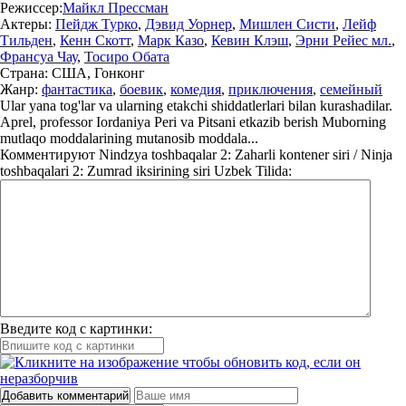
Режиссер:
Майкл Прессман
Актеры:
Пейдж Турко
,
Дэвид Уорнер
,
Мишлен Систи
,
Лейф
Тильден
,
Кенн Скотт
,
Марк Казо
,
Кевин Клэш
,
Эрни Рейес мл.
,
Франсуа Чау
,
Тосиро Обата
Страна:
США, Гонконг
Жанр:
фантастика
,
боевик
,
комедия
,
приключения
,
семейный
Ular yana tog'lar va ularning etakchi shiddatlerlari bilan kurashadilar.
Aprel, professor Iordaniya Peri va Pitsani etkazib berish Muborning
mutlaqo moddalarining mutanosib moddala...
Комментируют
Nindzya toshbaqalar 2: Zaharli kontener siri / Ninja
toshbaqalari 2: Zumrad iksirining siri Uzbek Tilida:
Введите код с картинки:
Добавить комментарий