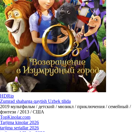
HDRip
Zumrad shaharga qaytish Uzbek tilida
2019
мультфильм / детский / мюзикл / приключения / семейный /
фэнтези / 2013 / США
Top
Kinolar
.com
Tarjima kinolar 2026
tarjima seriallar 2026