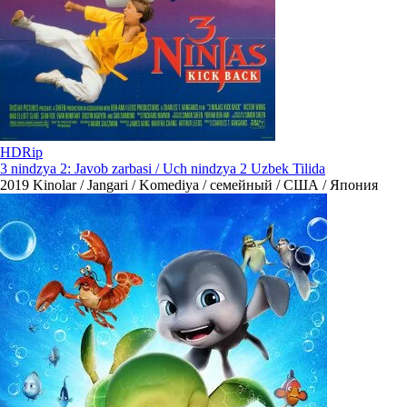
HDRip
3 nindzya 2: Javob zarbasi / Uch nindzya 2 Uzbek Tilida
2019
Kinolar / Jangari / Komediya / семейный / США / Япония