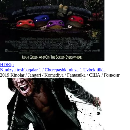
HDRip
Nindzya toshbaqalar 1 / Cherepashki ninza 1 Uzbek tilida
2019
Kinolar / Jangari / Komediya / Fantastika / США / Гонконг