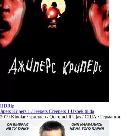
HDRip
Jipers Kripers 1 / Jeepers Creepers 1 Uzbek tilida
2019
Kinolar / триллер / Qo'rqinchli Ujas / США / Германия