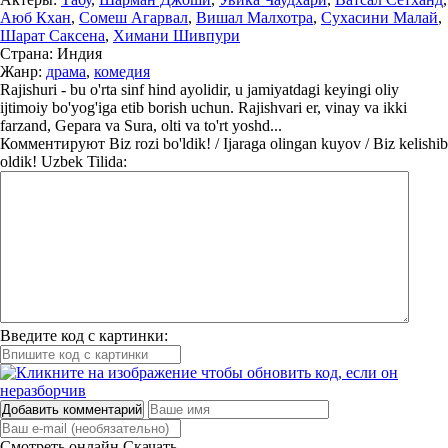
Аюб Кхан
,
Сомеш Агарвал
,
Вишал Малхотра
,
Сухасини Малай
,
Шарат Саксена
,
Химани Шивпури
Страна:
Индия
Жанр:
драма
,
комедия
Rajishuri - bu o'rta sinf hind ayolidir, u jamiyatdagi keyingi oliy
ijtimoiy bo'yog'iga etib borish uchun. Rajishvari er, vinay va ikki
farzand, Gepara va Sura, olti va to'rt yoshd...
Комментируют
Biz rozi bo'ldik! / Ijaraga olingan kuyov / Biz kelishib
oldik! Uzbek Tilida:
Введите код с картинки:
Добавить комментарий
Смотреть онлайн
Скачать