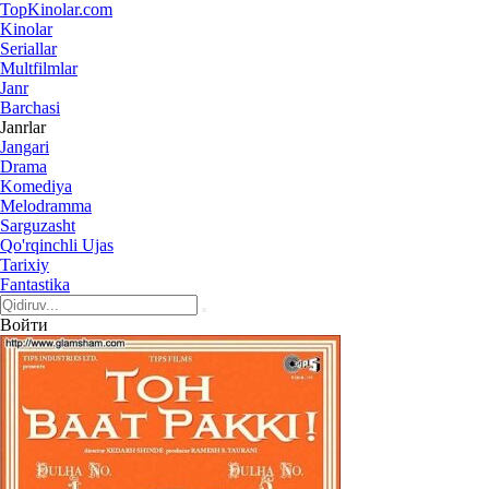
Top
Kinolar
.com
Kinolar
Seriallar
Multfilmlar
Janr
Barchasi
Janrlar
Jangari
Drama
Komediya
Melodramma
Sarguzasht
Qo'rqinchli Ujas
Tarixiy
Fantastika
Войти