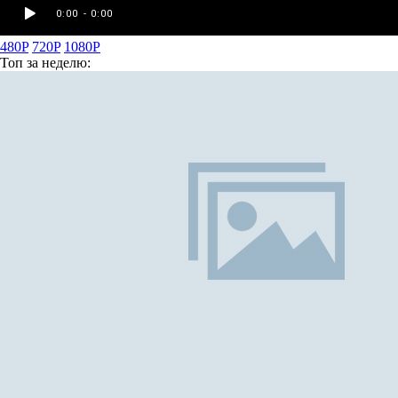
480P
720P
1080P
Топ
за неделю: