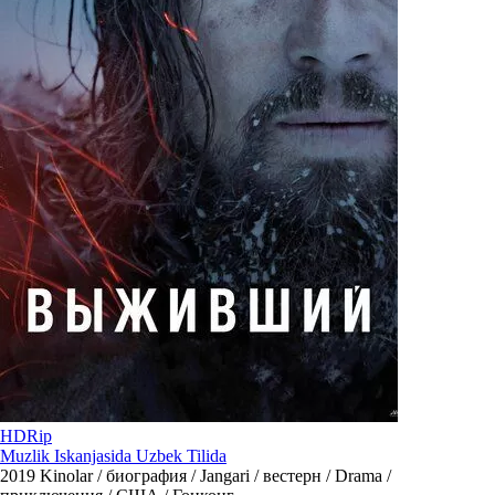
HDRip
Muzlik Iskanjasida Uzbek Tilida
2019
Kinolar / биография / Jangari / вестерн / Drama /