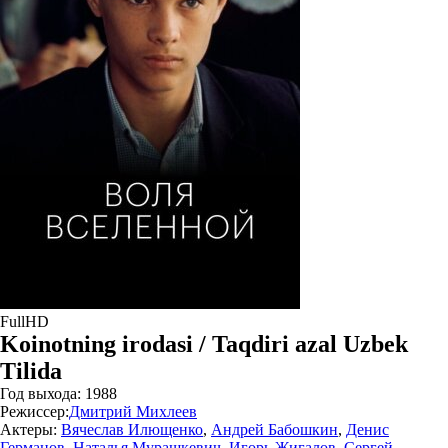
FullHD
Koinotning irodasi / Taqdiri azal Uzbek
Tilida
Год выхода:
1988
Режиссер:
Дмитрий Михлеев
Актеры:
Вячеслав Илющенко
,
Андрей Бабошкин
,
Денис
Германов
,
Наталья Мурашкевич
,
Игорь Жигалов
,
Сергей