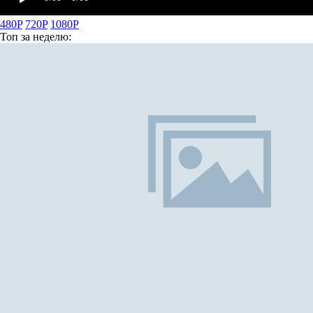
480P
720P
1080P
Топ
за неделю: