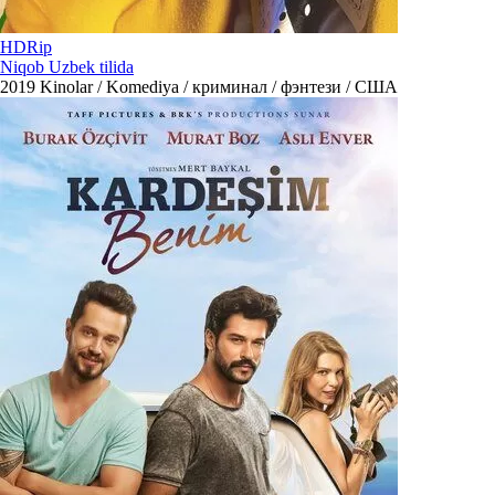
HDRip
Niqob Uzbek tilida
2019
Kinolar / Komediya / криминал / фэнтези / США