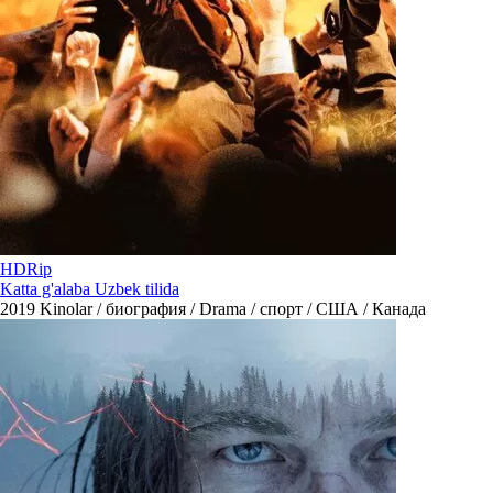
HDRip
Katta g'alaba Uzbek tilida
2019
Kinolar / биография / Drama / спорт / США / Канада