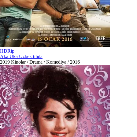
HDRip
Aka Uka Uzbek tilida
2019
Kinolar / Drama / Komediya / 2016