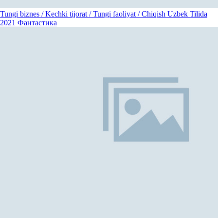
Tungi biznes / Kechki tijorat / Tungi faoliyat / Chiqish Uzbek Tilida
2021
Фантастика