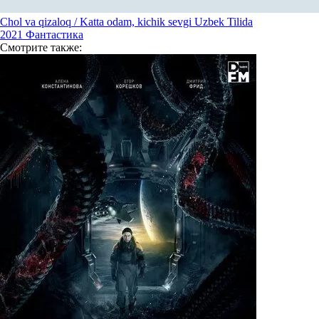
Chol va qizaloq / Katta odam, kichik sevgi Uzbek Tilida
2021
Фантастика
Смотрите
также: