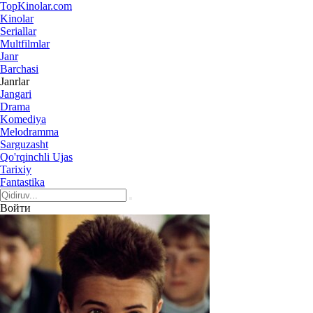
Top
Kinolar
.com
Kinolar
Seriallar
Multfilmlar
Janr
Barchasi
Janrlar
Jangari
Drama
Komediya
Melodramma
Sarguzasht
Qo'rqinchli Ujas
Tarixiy
Fantastika
Войти