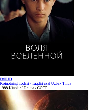
FullHD
Koinotning irodasi / Taqdiri azal Uzbek Tilida
1988
Kinolar / Drama / СССР