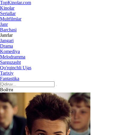
Top
Kinolar
.com
Kinolar
Seriallar
Multfilmlar
Janr
Barchasi
Janrlar
Jangari
Drama
Komediya
Melodramma
Sarguzasht
Qo'rqinchli Ujas
Tarixiy
Fantastika
Войти