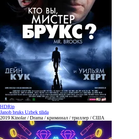
HDRip
Janob bruks Uzbek tilida
2019
Kinolar / Drama / криминал / триллер / США