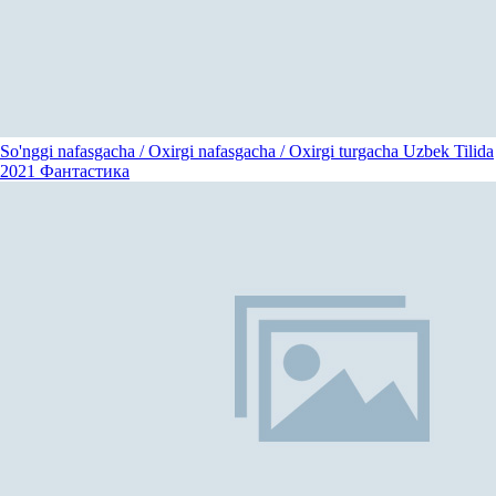
So'nggi nafasgacha / Oxirgi nafasgacha / Oxirgi turgacha Uzbek Tilida
2021
Фантастика