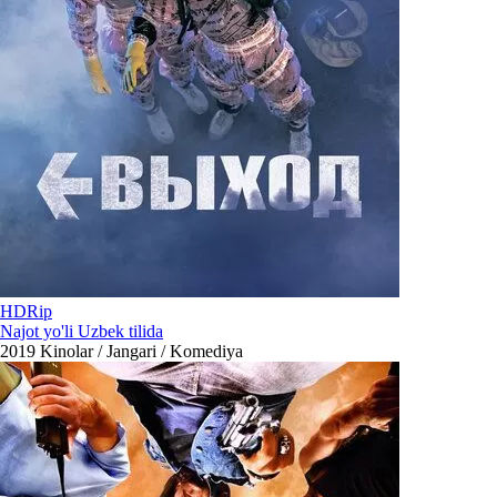
HDRip
Najot yo'li Uzbek tilida
2019
Kinolar / Jangari / Komediya