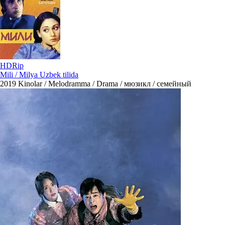
HDRip
Mili / Milya Uzbek tilida
2019
Kinolar / Melodramma / Drama / мюзикл / семейный