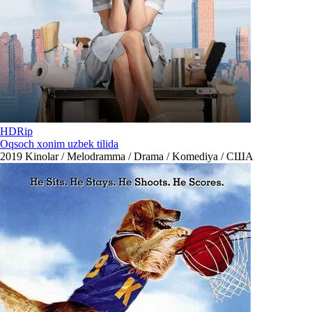
HDRip
Oqsoch xonim uzbek tilida
2019
Kinolar / Melodramma / Drama / Komediya / США