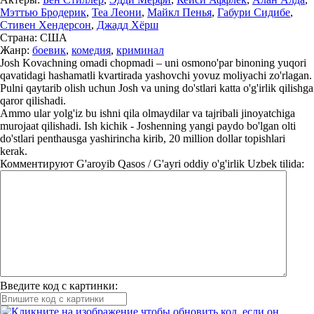
Мэттью Бродерик
,
Теа Леони
,
Майкл Пенья
,
Габури Сидибе
,
Стивен Хендерсон
,
Джадд Хёрш
Страна:
США
Жанр:
боевик
,
комедия
,
криминал
Josh Kovachning omadi chopmadi – uni osmono'par binoning yuqori
qavatidagi hashamatli kvartirada yashovchi yovuz moliyachi zo'rlagan.
Pulni qaytarib olish uchun Josh va uning do'stlari katta o'g'irlik qilishga
qaror qilishadi.
Ammo ular yolg'iz bu ishni qila olmaydilar va tajribali jinoyatchiga
murojaat qilishadi. Ish kichik - Joshenning yangi paydo bo'lgan olti
do'stlari penthausga yashirincha kirib, 20 million dollar topishlari
kerak.
Комментируют
G'aroyib Qasos / G'ayri oddiy o'g'irlik Uzbek tilida:
Введите код с картинки: