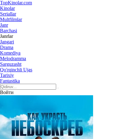
Top
Kinolar
.com
Kinolar
Seriallar
Multfilmlar
Janr
Barchasi
Janrlar
Jangari
Drama
Komediya
Melodramma
Sarguzasht
Qo'rqinchli Ujas
Tarixiy
Fantastika
Войти