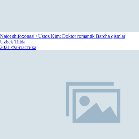
Najot shifoxonasi / Ustoz Kim: Doktor romantik Barcha qismlar
Uzbek Tilida
2021
Фантастика