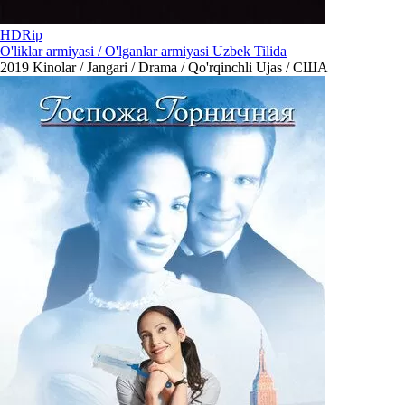
HDRip
O'liklar armiyasi / O'lganlar armiyasi Uzbek Tilida
2019
Kinolar / Jangari / Drama / Qo'rqinchli Ujas / США