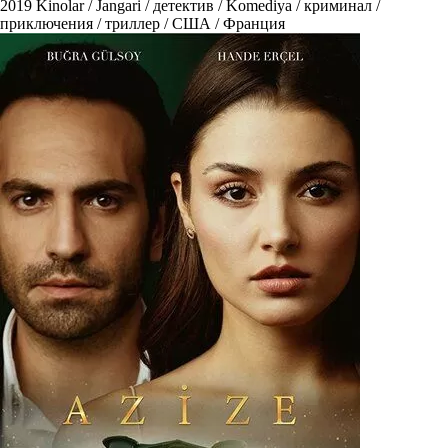
2019
Kinolar / Jangari / детектив / Komediya / криминал /
приключения / триллер / США / Франция