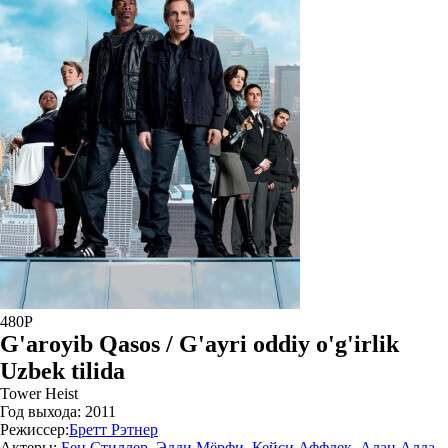
480P
G'aroyib Qasos / G'ayri oddiy o'g'irlik
Uzbek tilida
Tower Heist
Год выхода:
2011
Режиссер:
Бретт Рэтнер
Актеры:
Бен Стиллер
,
Эдди Мёрфи
,
Кейси Аффлек
,
Алан Алда
,