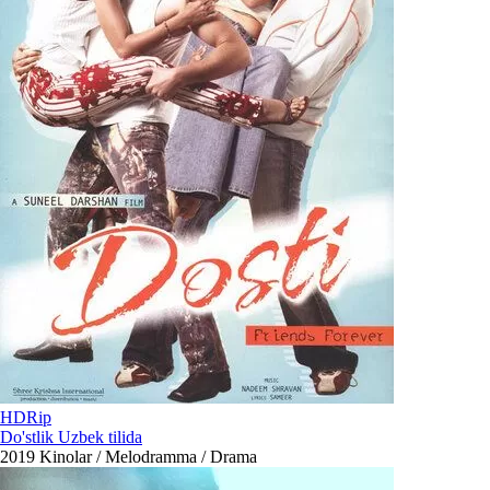
HDRip
Do'stlik Uzbek tilida
2019
Kinolar / Melodramma / Drama