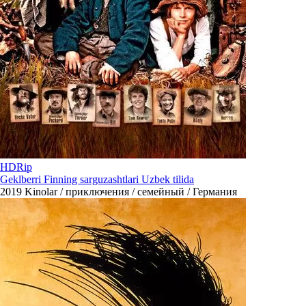
HDRip
Geklberri Finning sarguzashtlari Uzbek tilida
2019
Kinolar / приключения / семейный / Германия