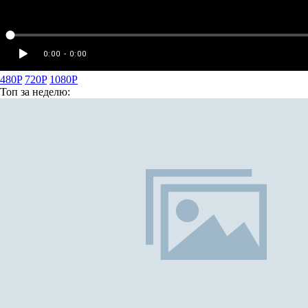
480P
720P
1080P
Топ
за неделю: