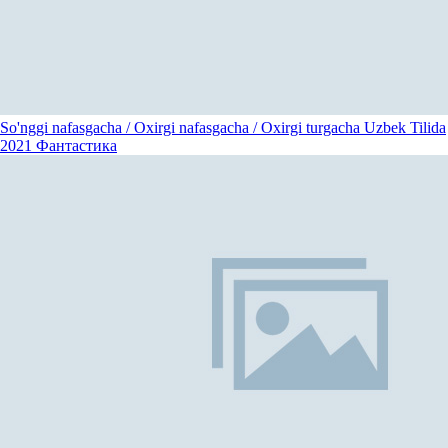
So'nggi nafasgacha / Oxirgi nafasgacha / Oxirgi turgacha Uzbek Tilida
2021
Фантастика