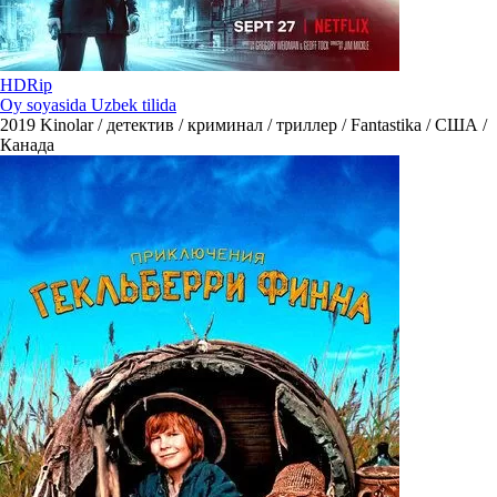
HDRip
Oy soyasida Uzbek tilida
2019
Kinolar / детектив / криминал / триллер / Fantastika / США /
Канада