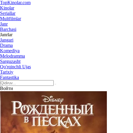
Top
Kinolar
.com
Kinolar
Seriallar
Multfilmlar
Janr
Barchasi
Janrlar
Jangari
Drama
Komediya
Melodramma
Sarguzasht
Qo'rqinchli Ujas
Tarixiy
Fantastika
Войти