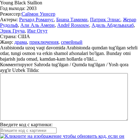
Young Black Stallion
Год выхода:
2003
Режиссер:
Саймон Уинсер
Актеры:
Ричард Романус
,
Биана Тамими
,
Патрик Элиас
,
Жерар
Рудольф
,
Али Аль Амери
,
André Rossouw
,
Адиль Абдельвахаб
,
Эрик Груча
,
Ике Огут
Страна:
США
Жанр:
драма
,
приключения
,
семейный
Arabistonda uzoq vaqt davomida Arabistonda qumdan tug'ilgan sehrli
otlar, tungi osmon va erkin shamol afsonalari bo'lgan. Bunday otni
bajarish juda omad, kamdan-kam hollarda o'likl...
Комментируют
Sahroda tug'ilgan / Qumda tug'ilgan / Yosh qora
ayg'ir Uzbek Tilida:
Введите код с картинки: