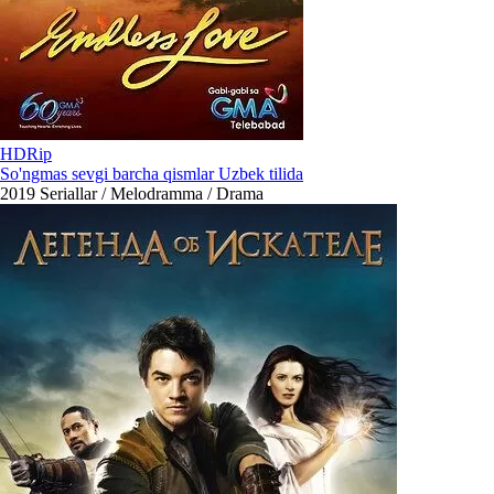
HDRip
So'ngmas sevgi barcha qismlar Uzbek tilida
2019
Seriallar / Melodramma / Drama