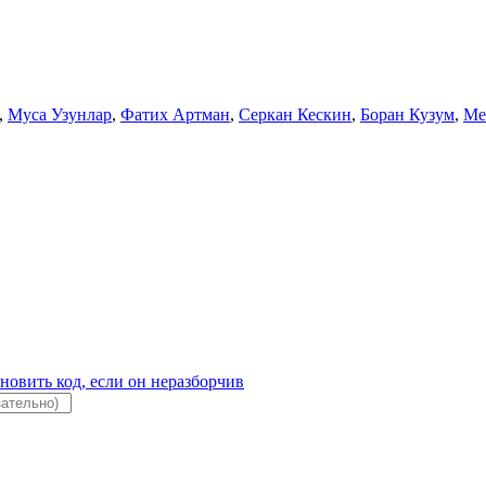
,
Муса Узунлар
,
Фатих Артман
,
Серкан Кескин
,
Боран Кузум
,
Ме