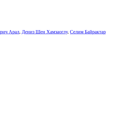
рич Арал
,
Дениз Шен Хамзаоглу
,
Селим Байрактар