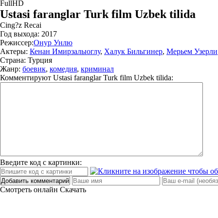
FullHD
Ustasi faranglar Turk film Uzbek tilida
Cing?z Recai
Год выхода:
2017
Режиссер:
Онур Унлю
Актеры:
Кенан Имирзалыоглу
,
Халук Бильгинер
,
Мерьем Узерли
Страна:
Турция
Жанр:
боевик
,
комедия
,
криминал
Комментируют
Ustasi faranglar Turk film Uzbek tilida:
Введите код с картинки:
Добавить комментарий
Смотреть онлайн
Скачать