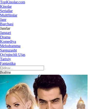
Top
Kinolar
.com
Kinolar
Seriallar
Multfilmlar
Janr
Barchasi
Janrlar
Jangari
Drama
Komediya
Melodramma
Sarguzasht
Qo'rqinchli Ujas
Tarixiy
Fantastika
Войти