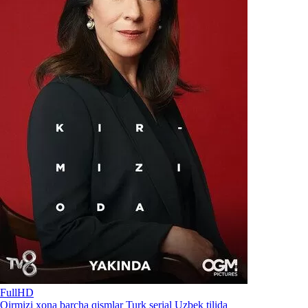
FullHD
Qirmizi xona barcha qismlar Turk serial Uzbek tilida