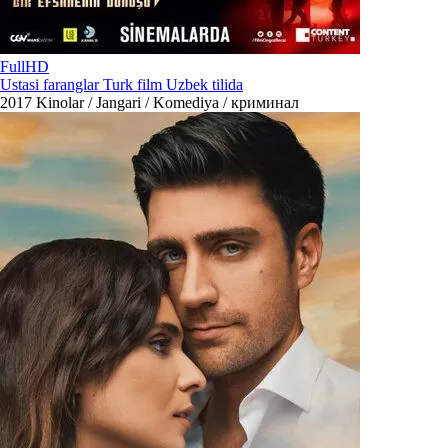
FullHD
Ustasi faranglar Turk film Uzbek tilida
2017
Kinolar / Jangari / Komediya / криминал