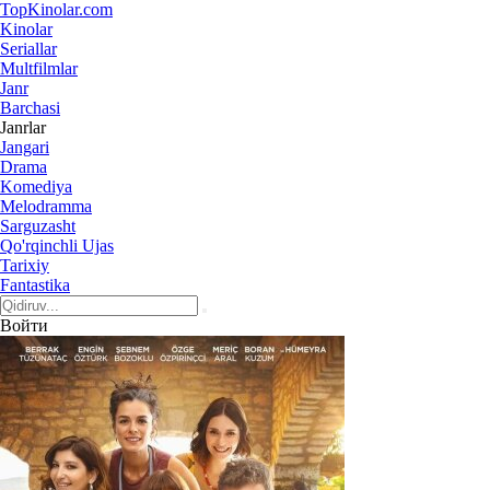
Top
Kinolar
.com
Kinolar
Seriallar
Multfilmlar
Janr
Barchasi
Janrlar
Jangari
Drama
Komediya
Melodramma
Sarguzasht
Qo'rqinchli Ujas
Tarixiy
Fantastika
Войти