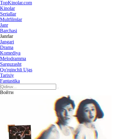
Top
Kinolar
.com
Kinolar
Seriallar
Multfilmlar
Janr
Barchasi
Janrlar
Jangari
Drama
Komediya
Melodramma
Sarguzasht
Qo'rqinchli Ujas
Tarixiy
Fantastika
Войти