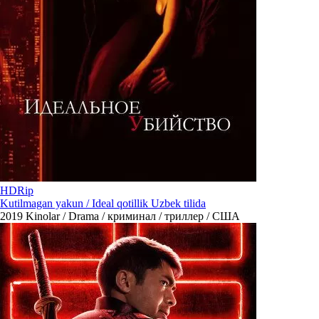
HDRip
Kutilmagan yakun / Ideal qotillik Uzbek tilida
2019
Kinolar / Drama / криминал / триллер / США