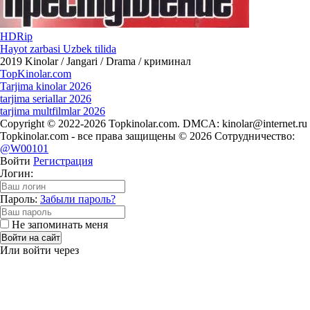
HDRip
Hayot zarbasi Uzbek tilida
2019
Kinolar / Jangari / Drama / криминал
Top
Kinolar
.com
Tarjima kinolar 2026
tarjima seriallar 2026
tarjima multfilmlar 2026
Copyright © 2022-2026 Topkinolar.com. DMCA:
kinolar@internet.ru
Topkinolar.com - все права защищены © 2026 Сотрудничество:
@W00101
Войти
Регистрация
Логин:
Пароль:
Забыли пароль?
Не запоминать меня
Войти на сайт
Или войти через