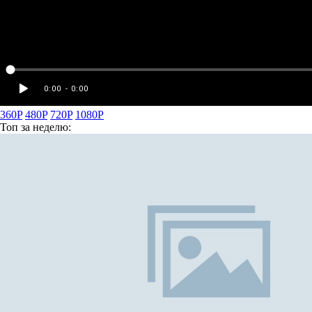
360P
480P
720P
1080P
Топ
за неделю: