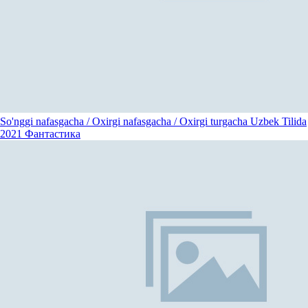
So'nggi nafasgacha / Oxirgi nafasgacha / Oxirgi turgacha Uzbek Tilida
2021
Фантастика