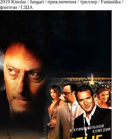
2019
Kinolar / Jangari / приключения / триллер / Fantastika /
фэнтези / США