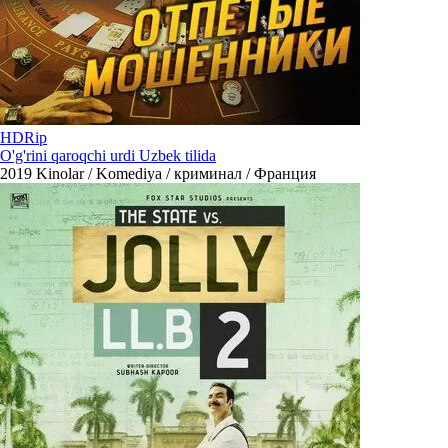
HDRip
O'g'rini qaroqchi urdi Uzbek tilida
2019
Kinolar / Komediya / криминал / Франция