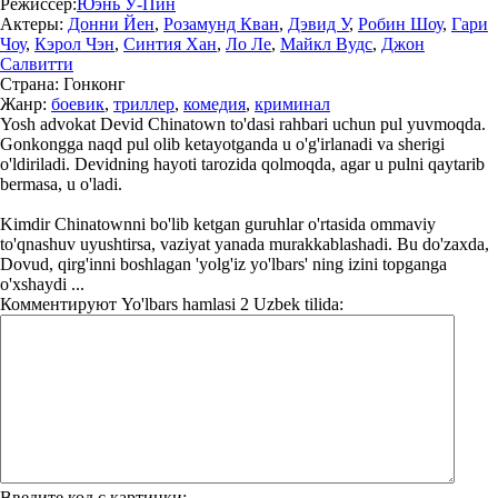
Режиссер:
Юэнь У-Пин
Актеры:
Донни Йен
,
Розамунд Кван
,
Дэвид У
,
Робин Шоу
,
Гари
Чоу
,
Кэрол Чэн
,
Синтия Хан
,
Ло Ле
,
Майкл Вудс
,
Джон
Салвитти
Страна:
Гонконг
Жанр:
боевик
,
триллер
,
комедия
,
криминал
Yosh advokat Devid Chinatown to'dasi rahbari uchun pul yuvmoqda.
Gonkongga naqd pul olib ketayotganda u o'g'irlanadi va sherigi
o'ldiriladi. Devidning hayoti tarozida qolmoqda, agar u pulni qaytarib
bermasa, u o'ladi.
Kimdir Chinatownni bo'lib ketgan guruhlar o'rtasida ommaviy
to'qnashuv uyushtirsa, vaziyat yanada murakkablashadi. Bu do'zaxda,
Dovud, qirg'inni boshlagan 'yolg'iz yo'lbars' ning izini topganga
o'xshaydi ...
Комментируют
Yo'lbars hamlasi 2 Uzbek tilida:
Введите код с картинки: