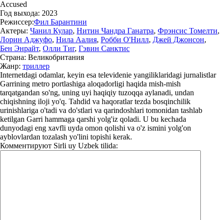
Accused
Год выхода:
2023
Режиссер:
Фил Барантини
Актеры:
Чанил Кулар
,
Нитин Чандра Ганатра
,
Фрэнсис Томелти
,
Лорин Аджуфо
,
Нила Аалия
,
Робби О'Нилл
,
Джей Джонсон
,
Бен Энрайт
,
Олли Тиг
,
Гэвин Санктис
Страна:
Великобритания
Жанр:
триллер
Internetdagi odamlar, keyin esa televidenie yangiliklaridagi jurnalistlar
Garrining metro portlashiga aloqadorligi haqida mish-mish
tarqatgandan so'ng, uning uyi haqiqiy tuzoqqa aylanadi, undan
chiqishning iloji yo'q. Tahdid va haqoratlar tezda bosqinchilik
urinishlariga o'tadi va do'stlari va qarindoshlari tomonidan tashlab
ketilgan Garri hammaga qarshi yolg'iz qoladi. U bu kechada
dunyodagi eng xavfli uyda omon qolishi va o'z ismini yolg'on
ayblovlardan tozalash yo'lini topishi kerak.
Комментируют
Sirli uy Uzbek tilida: