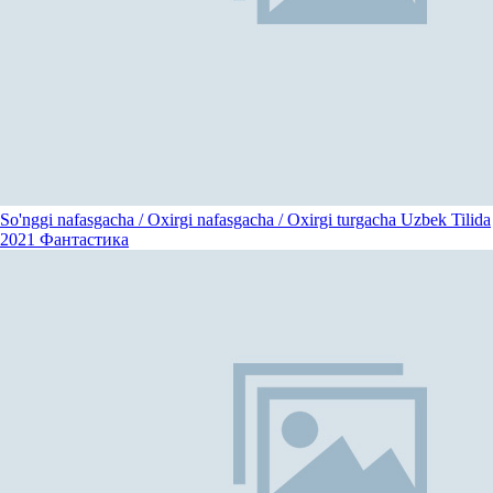
So'nggi nafasgacha / Oxirgi nafasgacha / Oxirgi turgacha Uzbek Tilida
2021
Фантастика