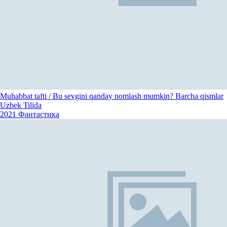
Muhabbat tafti / Bu sevgini qanday nomlash mumkin? Barcha qismlar
Uzbek Tilida
2021
Фантастика