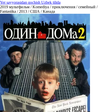
Yer sayyorasidan qochish Uzbek tilida
2019
мультфильм / Komediya / приключения / семейный /
Fantastika / 2013 / США / Канада