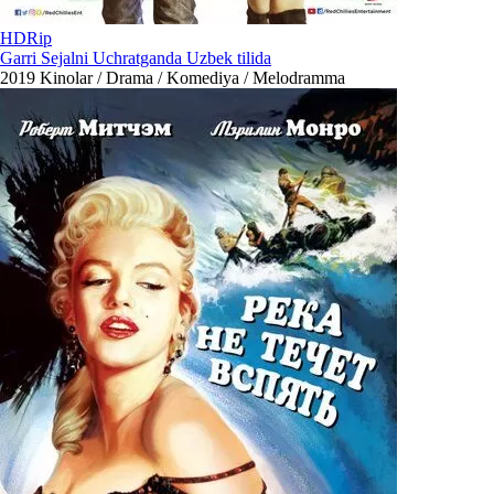
HDRip
Garri Sejalni Uchratganda Uzbek tilida
2019
Kinolar / Drama / Komediya / Melodramma