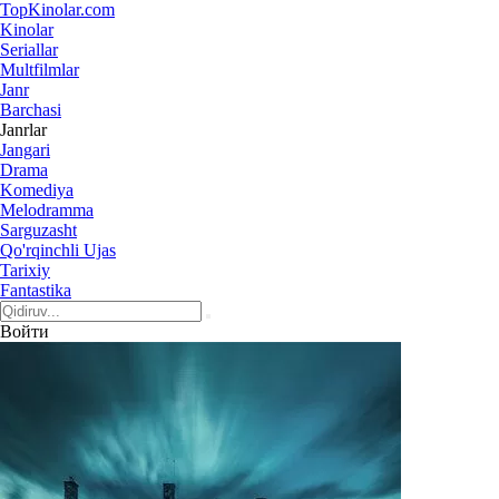
Top
Kinolar
.com
Kinolar
Seriallar
Multfilmlar
Janr
Barchasi
Janrlar
Jangari
Drama
Komediya
Melodramma
Sarguzasht
Qo'rqinchli Ujas
Tarixiy
Fantastika
Войти