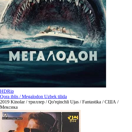
HDRip
Qora iblis / Megalodon Uzbek tilida
2019
Kinolar / триллер / Qo'rqinchli Ujas / Fantastika / США /
Мексика