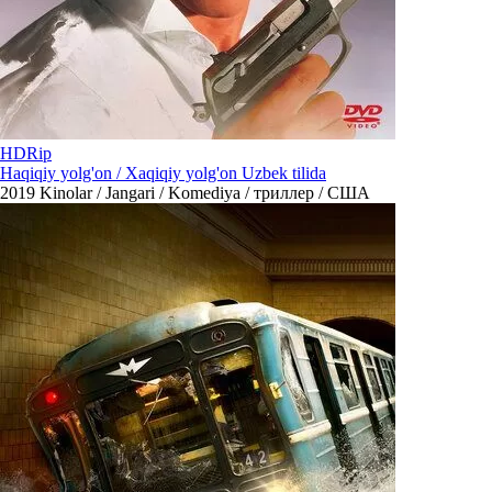
HDRip
Haqiqiy yolg'on / Xaqiqiy yolg'on Uzbek tilida
2019
Kinolar / Jangari / Komediya / триллер / США